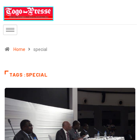
Home
special
TAGS :SPECIAL