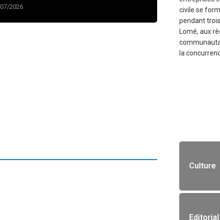
/07/2026
civile se for
pendant trois
Lomé, aux rè
communautai
la concurren
Culture
Editorial