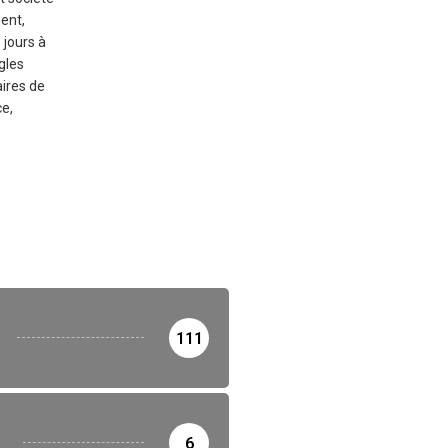
ment,
 jours à
gles
res de
ce,
111
6