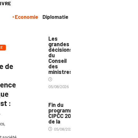
IVRE
Economie
Diplomatie
POLITIQUE
Les
grandes
CE
décisions
du
Conseil
ue de
des
ministres
rence
05/08/2026
que
MÉDIAS
st :
Fin du
programme
6
CIPCC 2026
de la
cs,
05/08/2026
t société