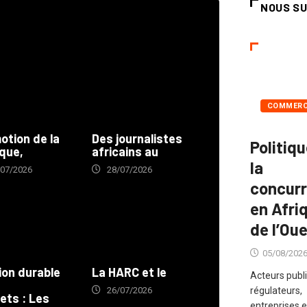
NOUS SU
COMMER
otion de la
Des journalistes
Politiq
que,
africains au
la
/07/2026
28/07/2026
concur
en Afri
de l’Oue
05/08/202
ion durable
La HARC et le
Acteurs publi
régulateurs,
26/07/2026
ets : Les
entreprises e