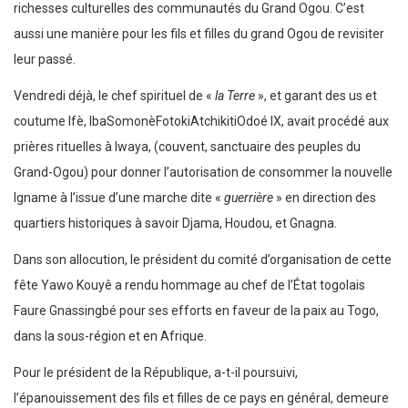
richesses culturelles des communautés du Grand Ogou. C’est
aussi une manière pour les fils et filles du grand Ogou de revisiter
leur passé.
Vendredi déjà, le chef spirituel de «
la Terre
», et garant des us et
coutume Ifè, IbaSomonèFotokiAtchikitiOdoé IX, avait procédé aux
prières rituelles à Iwaya, (couvent, sanctuaire des peuples du
Grand-Ogou) pour donner l’autorisation de consommer la nouvelle
Igname à l’issue d’une marche dite «
guerrière
» en direction des
quartiers historiques à savoir Djama, Houdou, et Gnagna.
Dans son allocution, le président du comité d’organisation de cette
fête Yawo Kouyê a rendu hommage au chef de l’État togolais
Faure Gnassingbé pour ses efforts en faveur de la paix au Togo,
dans la sous-région et en Afrique.
Pour le président de la République, a-t-il poursuivi,
l’épanouissement des fils et filles de ce pays en général, demeure