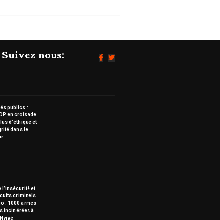
Suivez nous:
s publics :
OP en croisade
lus d’éthique et
grité dans le
ur
 l’insécurité et
rcuits criminels
go : 1000 armes
tes incinérées à
Nyivé