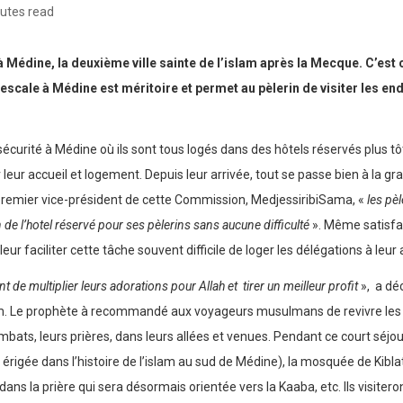
utes read
Médine, la deuxième ville sainte de l’islam après la Mecque. C’est ce
 escale à Médine est méritoire et permet au pèlerin de visiter les e
e sécurité à Médine où ils sont tous logés dans des hôtels réservés plus 
ur leur accueil et logement. Depuis leur arrivée, tout se passe bien à la 
premier vice-président de cette Commission, MedjessiribiSama, «
les pèl
de l’hotel réservé pour ses pèlerins sans aucune difficulté
». Même satisfa
r faciliter cette tâche souvent difficile de loger les délégations à leur 
nt de multiplier leurs adorations pour Allah et tirer un meilleur profit
», a dé
 l’islam. Le prophète à recommandé aux voyageurs musulmans de revivre les
bats, leurs prières, dans leurs allées et venues. Pendant ce court séjou
gée dans l’histoire de l’islam au sud de Médine), la mosquée de Kibla
dans la prière qui sera désormais orientée vers la Kaaba, etc. Ils visit