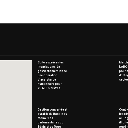
Suite aux récentes
Marché
inondations : Le
L’ARC
gouvernement lance
pour p
une opération
d’inté
d’assistance
secte
humanitaire pour
26.603 sinistrés
Gestion concertée et
Contre
durable du Bassin du
les ci
Mono : Les
au To
parlementaires du
illici
Bénin et du Togo
Agoè-