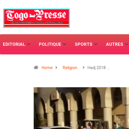
EDITORIAL
POLITIQUE
SPORTS
AUTRES
Home
Religion
Hadj 2018 :…