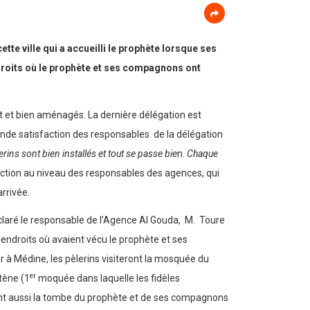
tte ville qui a accueilli le prophète lorsque ses
ndroits où le prophète et ses compagnons ont
tôt et bien aménagés. La dernière délégation est
grande satisfaction des responsables de la délégation
erins sont bien installés et tout se passe bie
n.
Chaque
ction au niveau des responsables des agences, qui
arrivée.
claré le responsable de l’Agence Al Gouda, M. Toure
 endroits où avaient vécu le prophète et ses
r à Médine, les pèlerins visiteront la mosquée du
er
tène (1
moquée dans laquelle les fidèles
eront aussi la tombe du prophète et de ses compagnons