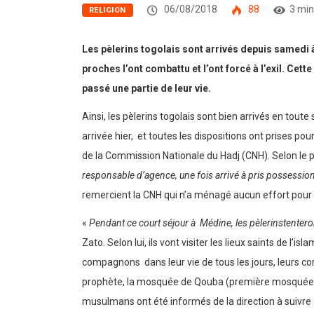
06/08/2018
88
3 min
RELIGION
Les pèlerins togolais sont arrivés depuis samedi à 
proches l’ont combattu et l’ont forcé à l’exil.
Cette
passé une partie de leur vie.
Ainsi, les pèlerins togolais sont bien arrivés en tout
arrivée hier, et toutes les dispositions ont prises po
de la Commission Nationale du Hadj (CNH). Selon le 
responsable d’agence, une fois arrivé à pris possession 
remercient la CNH qui n’a ménagé aucun effort pour leu
«
Pendant ce court séjour à
Médine,
le
s pèlerins
tentero
Zato. Selon lui, ils vont visiter les lieux saints de
compagnons dans leur vie de tous les jours, leurs com
prophète, la mosquée de Qouba (première mosquée éri
musulmans ont été informés de la direction à suivre 