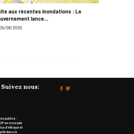
Marchés publics : L’ARCOP en croisade
pour plus...
06/08/2026
Suivez nous:
s publics :
OP en croisade
lus d’éthique et
grité dans le