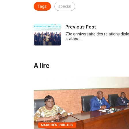
Tags:
special
Previous Post
70e anniversaire des relations dipl
arabes :…
A lire