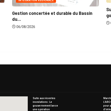
Suite aux récentes inondations : Le
le du Bassin
gouvernement lance...
06/08/2026
Suite aux récentes
Marché
inondations : Le
L’ARC
gouvernement lance
pour p
une opération
d’inté