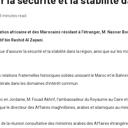
3 minutes read
tion africaine et des Marocains résidant à l’étranger, M. Nasser Bour
f bin Rashid Al Zayani.
ue d’assurer la sécurité et la stabilité dans la région, ainsi que sur les 
elations fraternelles historiques solides unissant le Maroc et le Bahreï
atérale dans les domaines d’intérêt commun.
roc en Jordanie, M. Fouad Akhrif, l’ambassadeur du Royaume au Caire e
que le directeur des Affaires maghrébines, arabes et islamiques au mini
 de la réunion consultative des ministres arabes des Affaires étrangère