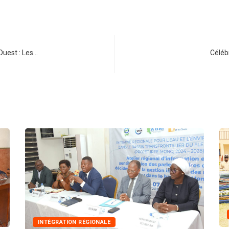
Ouest : Les…
Céléb
INNONDATIONS