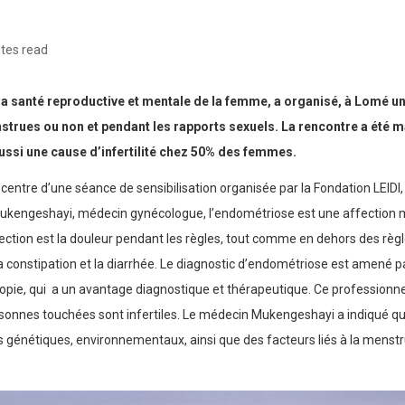
tes read
 la santé reproductive et mentale de la femme, a organisé, à Lomé u
nstrues ou non et pendant les rapports sexuels. La rencontre a été
aussi une cause d’infertilité chez 50% des femmes.
entre d’une séance de sensibilisation organisée par la Fondation LEIDI, 
 Mukengeshayi, médecin gynécologue, l’endométriose est une affection 
ction est la douleur pendant les règles, tout comme en dehors des règle
a constipation et la diarrhée. Le diagnostic d’endométriose est amené pa
pie, qui a un avantage diagnostique et thérapeutique. Ce professionne
nnes touchées sont infertiles. Le médecin Mukengeshayi a indiqué que
rs génétiques, environnementaux, ainsi que des facteurs liés à la menst