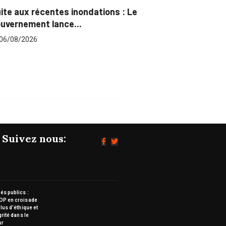
Marchés publics : L’ARCOP en croisade
pour plus...
06/08/2026
Suivez nous:
s publics :
OP en croisade
lus d’éthique et
grité dans le
ur