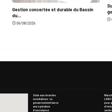
Suite aux récentes inondations : Le
e du Bassin
gouvernement lance...
06/08/2026
Suite aux récentes
Marché
inondations : Le
L’ARC
gouvernement lance
pour p
une opération
d’inté
d’assistance
secte