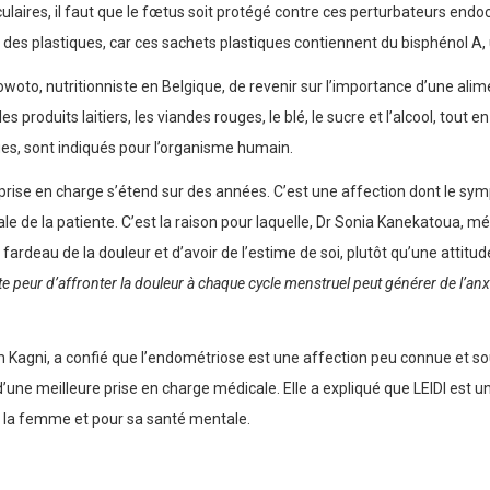
aires, il faut que le fœtus soit protégé contre ces perturbateurs endocr
 des plastiques, car ces sachets plastiques contiennent du bisphénol A
to, nutritionniste en Belgique, de revenir sur l’importance d’une alime
s produits laitiers, les viandes rouges, le blé, le sucre et l’alcool, tout
ues, sont indiqués pour l’organisme humain.
prise en charge s’étend sur des années. C’est une affection dont le sym
le de la patiente. C’est la raison pour laquelle, Dr Sonia Kanekatoua, m
fardeau de la douleur et d’avoir de l’estime de soi, plutôt qu’une attitud
te peur d’affronter la douleur à chaque cycle menstruel peut générer de l’an
Kagni, a confié que l’endométriose est une affection peu connue et sou
e d’une meilleure prise en charge médicale. Elle a expliqué que LEIDI est u
de la femme et pour sa santé mentale.