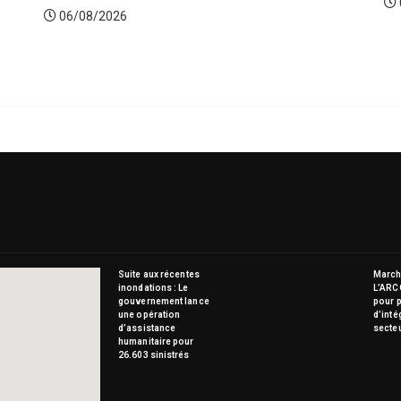
06/08/2026
Suite aux récentes
Marché
inondations : Le
L’ARC
gouvernement lance
pour p
une opération
d’inté
d’assistance
secte
humanitaire pour
26.603 sinistrés