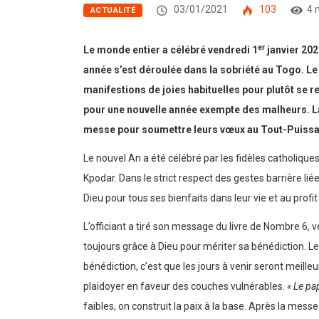
03/01/2021
103
4 
ACTUALITÉ
er
Le monde entier a célébré vendredi 1
janvier 202
année s’est déroulée dans la sobriété au Togo. Le
manifestions de joies habituelles pour plutôt se r
pour une nouvelle année exempte des malheurs. La n
messe pour soumettre leurs vœux au Tout-Puissan
Le nouvel An a été célébré par les fidèles catholiqu
Kpodar. Dans le strict respect des gestes barrière lié
Dieu pour tous ses bienfaits dans leur vie et au profi
L’officiant a tiré son message du livre de Nombre 6, v
toujours grâce à Dieu pour mériter sa bénédiction. Le
bénédiction, c’est que les jours à venir seront meill
plaidoyer en faveur des couches vulnérables.
« Le pap
faibles, on construit la paix à la base. Après la mess