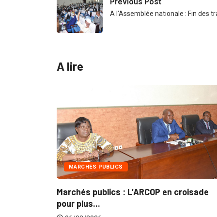
Previous Post
A l’Assemblée nationale : Fin des t
A lire
ARCHÉS PUBLICS
INTÉGRATION
hés publics : L’ARCOP en croisade
Gestion conc
plus...
du...