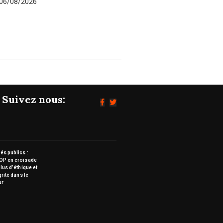
06/08/2026
Suivez nous:
s publics :
OP en croisade
lus d’éthique et
grité dans le
ur