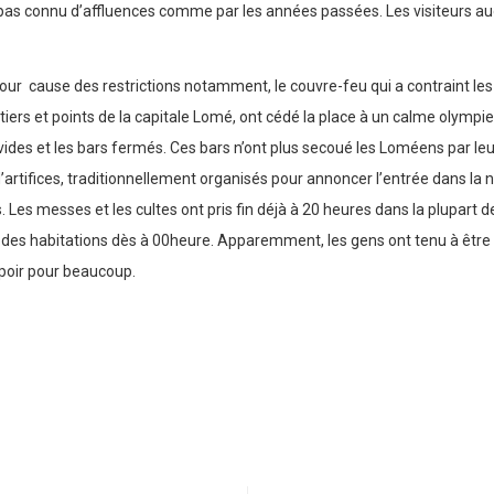
as connu d’affluences comme par les années passées. Les visiteurs auda
our cause des restrictions notamment, le couvre-feu qui a contraint les 
iers et points de la capitale Lomé, ont cédé la place à un calme olymp
t vides et les bars fermés. Ces bars n’ont plus secoué les Loméens par 
artifices, traditionnellement organisés pour annoncer l’entrée dans la n
 Les messes et les cultes ont pris fin déjà à 20 heures dans la plupart d
 des habitations dès à 00heure. Apparemment, les gens ont tenu à être év
spoir pour beaucoup.