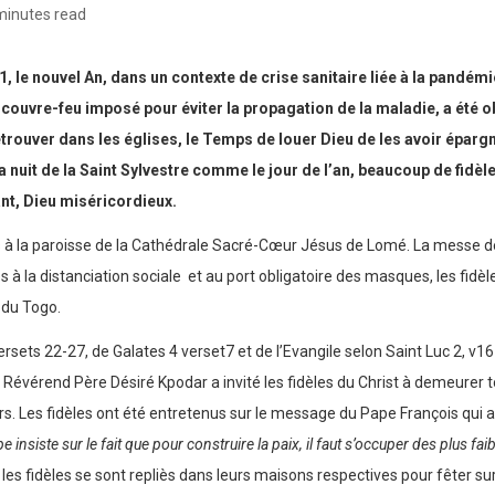
minutes read
1, le nouvel An, dans un contexte de crise sanitaire liée à la pandém
 couvre-feu imposé pour éviter la propagation de la maladie, a été o
etrouver dans les églises, le Temps de louer Dieu de les avoir épargn
uit de la Saint Sylvestre comme le jour de l’an, beaucoup de fidèles
t, Dieu miséricordieux.
es à la paroisse de la Cathédrale Sacré-Cœur Jésus de Lomé. La messe de
es à la distanciation sociale et au port obligatoire des masques, les fid
t du Togo.
ersets 22-27, de Galates 4 verset7 et de l’Evangile selon Saint Luc 2, v16
 Révérend Père Désiré Kpodar a invité les fidèles du Christ à demeurer to
eurs. Les fidèles ont été entretenus sur le message du Pape François qui
e insiste sur le fait que pour construire la paix, il faut s’occuper des plus faib
e les fidèles se sont repliès dans leurs maisons respectives pour fêter s