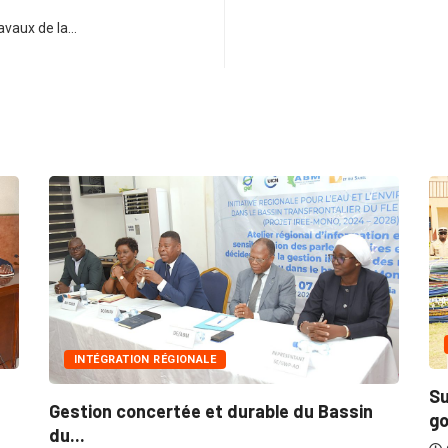
ravaux de la…
INNONDATIONS
 RÉGIONALE
Suite aux récentes i
ertée et durable du Bassin
gouvernement lance..