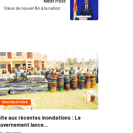
Next Post
Vœux de nouvel An à la nation :…
MARCHÉS PUBLICS
nondations : Le
Marchés publics : L’ARCOP en
.
pour plus...