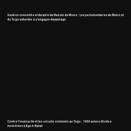
Gestion concertée et durable du Bassin du Mono : Les parlementaires du Bénin et
du Togo exhortés à s’engager davantage
Contre l’insécurité et les circuits criminels au Togo : 1000 armes illicites
incinérées à Agoè-Nyivé