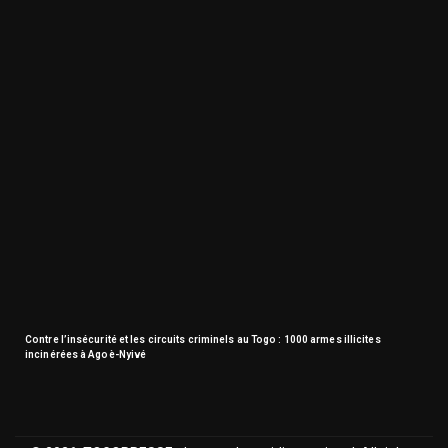
Contre l’insécurité et les circuits criminels au Togo : 1000 armes illicites
incinérées à Agoè-Nyivé