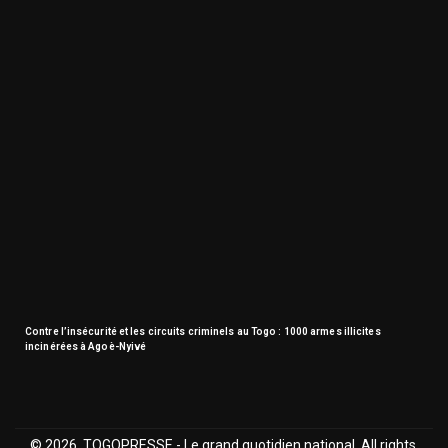
Contre l’insécurité et les circuits criminels au Togo : 1000 armes illicites
incinérées à Agoè-Nyivé
© 2026, TOGOPRESSE - Le grand quotidien national. All rights