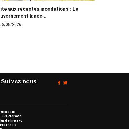
ite aux récentes inondations : Le
Marchés pu
uvernement lance...
pour plus..
06/08/2026
06/08/202
Suivez nous:
s publics :
OP en croisade
lus d’éthique et
grité dans le