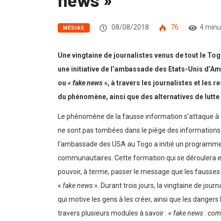
08/08/2018
76
4 minu
MÉDIAS
Une vingtaine de journalistes venus de tout le To
une initiative de l’ambassade des Etats-Unis d’A
ou
« fake news
», à travers les journalistes et l
du phénomène, ainsi que des alternatives de lutte 
Le phénomène de la fausse information s’attaque à 
ne sont pas tombées dans le piège des informations 
l’ambassade des USA au Togo a initié un programme de
communautaires. Cette formation qui se déroulera en pl
pouvoir, à terme, passer le message que les fausse
«
fake news
». Durant trois jours, la vingtaine de jo
qui motive les gens à les créer, ainsi que les dangers 
travers plusieurs modules à savoir : «
fake news : co