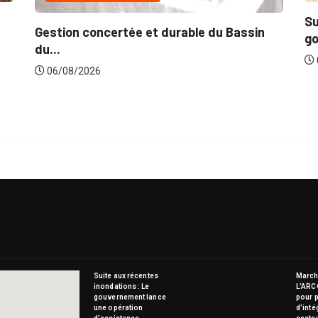
Su
Gestion concertée et durable du Bassin
go
du...
06/08/2026
Suite aux récentes
Marché
inondations : Le
L’ARC
gouvernement lance
pour p
une opération
d’inté