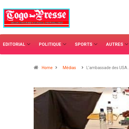
EDITORIAL
POLITIQUE
SPORTS
AUTRES
Home
Médias
L’ambassade des USA