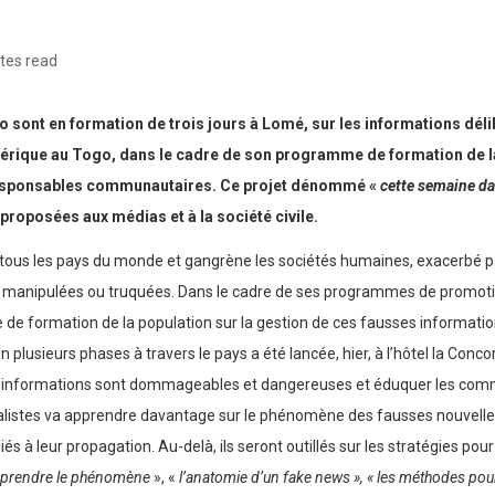
tes read
go sont en formation de trois jours à Lomé, sur les informations d
mérique au Togo, dans le cadre de son programme de formation de la
es responsables communautaires. Ce projet dénommé «
cette semaine d
proposées aux médias et à la société civile.
tous les pays du monde et gangrène les sociétés humaines, exacerbé pa
manipulées ou truquées. Dans le cadre de ses programmes de promotion 
 formation de la population sur la gestion de ces fausses informations
usieurs phases à travers le pays a été lancée, hier, à l’hôtel la Concorde
s informations sont dommageables et dangereuses et éduquer les comm
urnalistes va apprendre davantage sur le phénomène des fausses nouvelle
liés à leur propagation. Au-delà, ils seront outillés sur les stratégies pou
mprendre le phénomène
», «
l’anatomie d’un fake news », « les méthodes pou