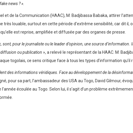
 fake news ? »
.
suel et de la Communication (HAAC), M. Badjibassa Babaka, attirer l’att
 très louable, surtout en cette période d’extrême sensibilité, car dit il,
u’elle est reprise, amplifiée et diffusée par des organes de presse.
nt, pour le journaliste ou le leader d’opinion, une source d’information. Ils
diffusion ou publication
», a relevé le représentant de la HAAC. M. Badj
chaque togolais, ce sens critique face à tous les types d’information qu’il r
lent des informations véridiques. Face au développement de la désinformati
gné, pour sa part, l’ambassadeur des USA au Togo, David Gilmour, évoqu
 de l’année écoulée au Togo. Selon lui, il s’agit d’un problème extrêmem
formée.