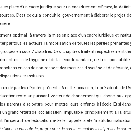
e en place d’un cadre juridique pour un encadrement efficace, la définit
ources. C’est ce qui a conduit le gouvernement à élaborer le projet de lo
nière.
ement optimal, à travers la mise en place d’un cadre juridique et instit
er par tous les acteurs, la mobilisation de toutes les parties prenantes y 
 regroupés en sous 7 chapitres. Ces chapitres traitent respectivement de
ntaires, de l’hygiène et de la sécurité sanitaire, de la responsabilit
 sanctions en cas de non-respect des mesures d’hygiène et de sécurité
dispositions transitaires.
unanimité par les députés présents. A cette occasion, la présidente d
, l’éducation reste un puissant vecteur de changement qui donne aux 
les parents à se battre pour mettre leurs enfants à l’école. Et si dan
e un grand retard de scolarisation, imputable principalement à la situ
t l’impératif de l’éducation, a-t-elle rappelé, a été l’institutionnalis
e façon constante, le programme de cantines scolaires est présenté comm