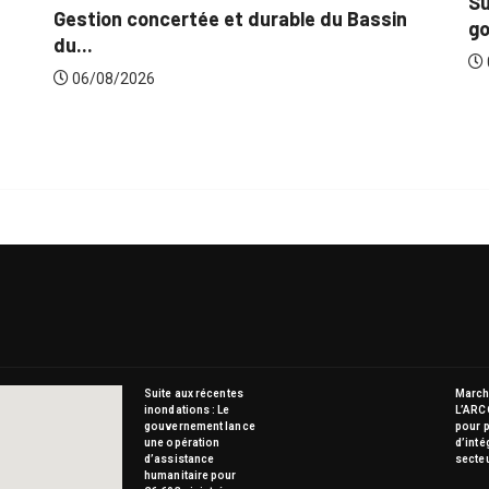
Suite aux récent
concertée et durable du Bassin
gouvernement lan
06/08/2026
026
Suite aux récentes
Marché
inondations : Le
L’ARC
gouvernement lance
pour p
une opération
d’inté
d’assistance
secte
humanitaire pour