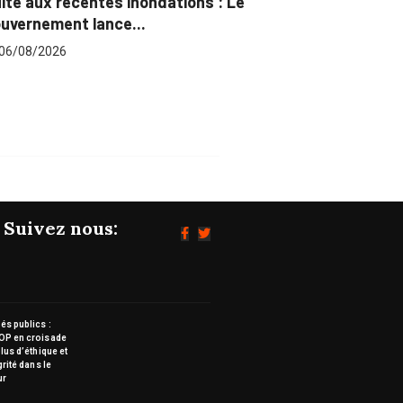
es inondations : Le
Marchés publics : L’ARCO
ce...
pour plus...
06/08/2026
Suivez nous:
s publics :
OP en croisade
lus d’éthique et
grité dans le
ur