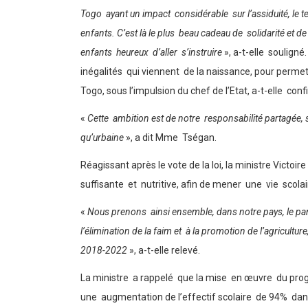
Togo ayant un impact considérable sur l’assiduité, le 
enfants. C’est là le plus beau cadeau de solidarité et d
enfants heureux d’aller s’instruire
», a-t-elle soulign
inégalités qui viennent de la naissance, pour perme
Togo, sous l’impulsion du chef de l’Etat, a-t-elle confi
«
Cette ambition est de notre responsabilité partagée, 
qu’urbaine
», a dit Mme Tségan.
Réagissant après le vote de la loi, la ministre Vict
suffisante et nutritive, afin de mener une vie scola
«
Nous prenons ainsi ensemble, dans notre pays, le pari 
l’élimination de la faim et à la promotion de l’agricult
2018-2022
», a-t-elle relevé.
La ministre a rappelé que la mise en œuvre du progr
une augmentation de l’effectif scolaire de 94% dans