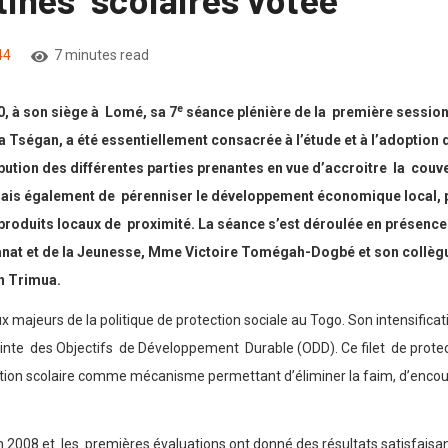
44
7 minutes read
e
0, à son siège à Lomé, sa 7
séance plénière de la première session 
a Tségan, a été essentiellement consacrée à l’étude et à l’adoption du
bution des différentes parties prenantes en vue d’accroitre la couve
s, mais également de pérenniser le développement économique local, 
n produits locaux de proximité. La séance s’est déroulée en prés
isanat et de la Jeunesse, Mme Victoire Tomégah-Dogbé et son collèg
an Trimua.
aux majeurs de la politique de protection sociale au Togo. Son intensifica
nte des Objectifs de Développement Durable (ODD). Ce filet de protect
ation scolaire comme mécanisme permettant d’éliminer la faim, d’encou
008 et les premières évaluations ont donné des résultats satisfaisant