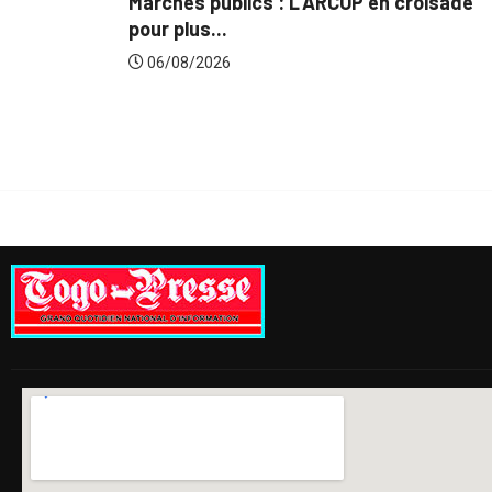
Marchés publics : L’ARCOP en croisade
Gestion 
pour plus...
du...
06/08/2026
06/08/2