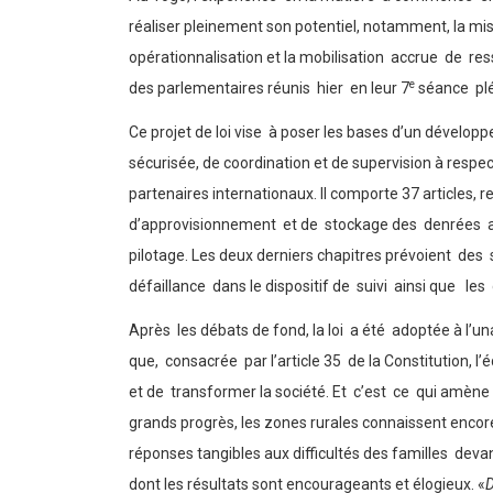
réaliser pleinement son potentiel, notamment, la mis
opérationnalisation et la mobilisation accrue de ress
e
des parlementaires réunis hier en leur 7
séance plé
Ce projet de loi vise à poser les bases d’un développ
sécurisée, de coordination et de supervision à respect
partenaires internationaux. Il comporte 37 articles,
d’approvisionnement et de stockage des denrées alime
pilotage. Les deux derniers chapitres prévoient des
défaillance dans le dispositif de suivi ainsi que les 
Après les débats de fond, la loi a été adoptée à l’
que, consacrée par l’article 35 de la Constitution
et de transformer la société. Et c’est ce qui amène 
grands progrès, les zones rurales connaissent encor
réponses tangibles aux difficultés des familles devan
dont les résultats sont encourageants et élogieux. «
D