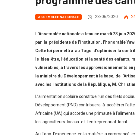
23/06/2020
2
ASSEMBLÉE NATIONALE
L’Assemblée nationale a tenu ce mardi 23 juin 202
par la présidente de l’institution, l’honorable Yaw
Cette loi permettra au Togo d’optimiser la contri
le bien-être, l’éducation et la santé des enfant
vulnérables, à travers les approvisionnements e
la ministre du Développement à la base, de l’Art
avec les Institutions de la République, M. Christi
L’alimentation scolaire constitue l’un des filets soci
Développement (PND) contribuera à accélérer l’attei
Africaine (UA) qui accorde une primauté à l’aliment
les agriculteurs locaux et l’entreprenariat local.
Au Togo, l’expérience en la matière a commencé en 2