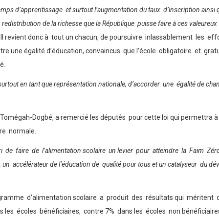
temps d’apprentissage et surtout l’augmentation du taux d’inscription ains
e redistribution de la richesse que la République puisse faire à ces valeure
é. Il revient donc à tout un chacun, de poursuivre inlassablement les ef
ttre une égalité d’éducation, convaincus que l’école obligatoire et gr
é.
surtout en tant que représentation nationale, d’accorder une égalité de cha
oire Tomégah-Dogbé, a remercié les députés pour cette loi qui permettra 
ire normale.
de faire de l’alimentation scolaire un levier pour atteindre la Faim Zéro à 
ure, un accélérateur de l’éducation de qualité pour tous et un catalyseur du
amme d’alimentation scolaire a produit des résultats qui méritent d’ê
 les écoles bénéficiaires, contre 7% dans les écoles non bénéficiaires