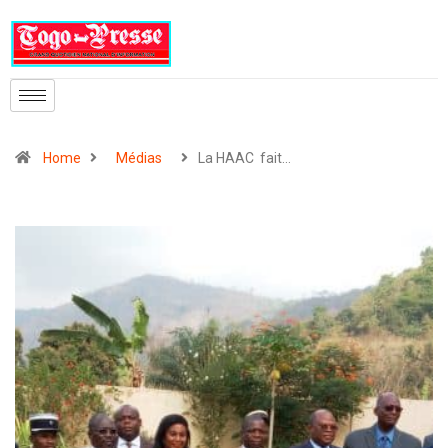
Home
Médias
La HAAC fait…