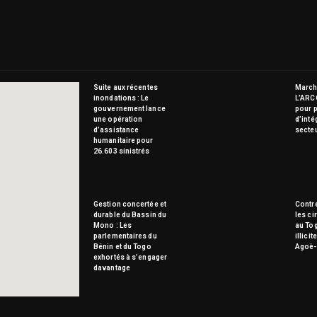
Suite aux récentes
Marché
inondations : Le
L’ARC
gouvernement lance
pour p
une opération
d’inté
d’assistance
secte
humanitaire pour
26.603 sinistrés
Gestion concertée et
Contre
durable du Bassin du
les ci
Mono : Les
au To
parlementaires du
illici
Bénin et du Togo
Agoè-
exhortés à s’engager
davantage