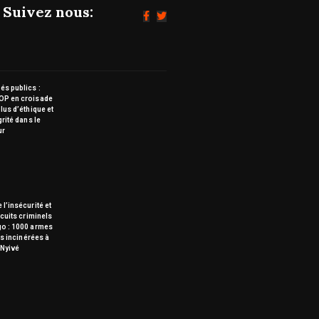
Suivez nous:
s publics :
OP en croisade
lus d’éthique et
grité dans le
ur
 l’insécurité et
rcuits criminels
go : 1000 armes
tes incinérées à
Nyivé