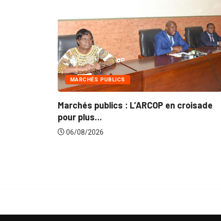
ARCHÉS PUBLICS
INTÉGRATION
hés publics : L’ARCOP en croisade
Gestion conc
plus...
du...
08/2026
06/08/2026