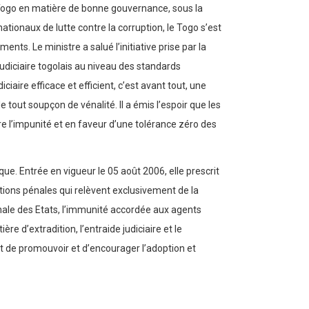
le Togo en matière de bonne gouvernance, sous la
nationaux de lutte contre la corruption, le Togo s’est
s. Le ministre a salué l’initiative prise par la
diciaire togolais au niveau des standards
ire efficace et efficient, c’est avant tout, une
 tout soupçon de vénalité. Il a émis l’espoir que les
tre l’impunité et en faveur d’une tolérance zéro des
e. Entrée en vigueur le 05 août 2006, elle prescrit
tions pénales qui relèvent exclusivement de la
énale des Etats, l’immunité accordée aux agents
re d’extradition, l’entraide judiciaire et le
st de promouvoir et d’encourager l’adoption et