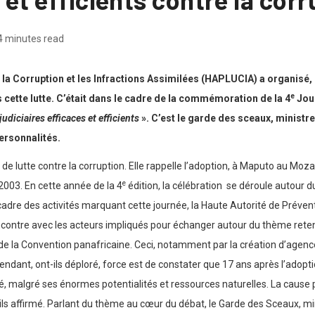
4 minutes read
e la Corruption et les Infractions Assimilées (HAPLUCIA) a organisé,
e
cette lutte. C’était dans le cadre de la commémoration de la 4
Jour
diciaires efficaces et efficients
». C’est le garde des sceaux, ministre
ersonnalités.
de lutte contre la corruption. Elle rappelle l’adoption, à Maputo au Moza
e
t 2003. En cette année de la 4
édition, la célébration se déroule autour 
 cadre des activités marquant cette journée, la Haute Autorité de Préventi
ntre avec les acteurs impliqués pour échanger autour du thème retenu. 
de la Convention panafricaine. Ceci, notamment par la création d’agences
ant, ont-ils déploré, force est de constater que 17 ans après l’adoption
té, malgré ses énormes potentialités et ressources naturelles. La caus
-ils affirmé. Parlant du thème au cœur du débat, le Garde des Sceaux, mi