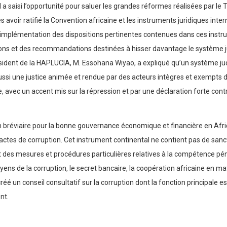
. Il a saisi l’opportunité pour saluer les grandes réformes réalisées par 
s avoir ratifié la Convention africaine et les instruments juridiques inter
lémentation des dispositions pertinentes contenues dans ces instrument
ions et des recommandations destinées à hisser davantage le système ju
dent de la HAPLUCIA, M. Essohana Wiyao, a expliqué qu’un système judicia
aussi une justice animée et rendue par des acteurs intègres et exempts de
ue, avec un accent mis sur la répression et par une déclaration forte con
bréviaire pour la bonne gouvernance économique et financière en Afriqu
 actes de corruption. Cet instrument continental ne contient pas de sanc
it des mesures et procédures particulières relatives à la compétence p
yens de la corruption, le secret bancaire, la coopération africaine en matiè
éé un conseil consultatif sur la corruption dont la fonction principale e
nt.