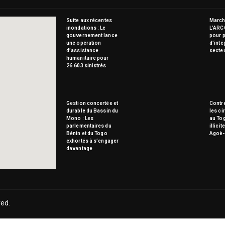
Suite aux récentes
Marché
inondations : Le
L’ARC
gouvernement lance
pour p
une opération
d’inté
d’assistance
secte
humanitaire pour
26.603 sinistrés
Gestion concertée et
Contre
durable du Bassin du
les ci
Mono : Les
au To
parlementaires du
illici
Bénin et du Togo
Agoè-
exhortés à s’engager
davantage
ved.