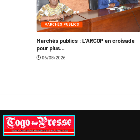
UBLICS
INTÉGRATION RÉGIONA
blics : L’ARCOP en croisade
Gestion concertée 
du...
6
06/08/2026