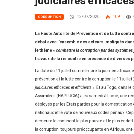
13/07/2020
109
CORRUPTION
La Haute Autorité de Prévention et de Lutte contr
débat avec l’ensemble des acteurs impliqués dans 
le thème «
combattre la corruption par des systèmes ju
travaux de la rencontre en présence de diverses p
La date du 11 juillet commémore la journée africaine 
prévention et la lutte contre la corruption le 11 juille
judiciaires efficaces et efficients
». Et au Togo, dans le
Assimilées (HAPLUCIA) a eu samedi à Lomé, une renco
déployés par les Etats parties pour la domestication 
nationaux et le vote de nouveaux codes pénaux. Cepend
demeure le continent le plus pauvre et le plus endet
la corruption, toujours préoccupante en Afrique, ont