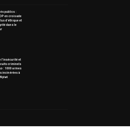
s publics :
OP en croisade
lus d’éthique et
grité dans le
ur
 l’insécurité et
rcuits criminels
go : 1000 armes
tes incinérées à
Nyivé