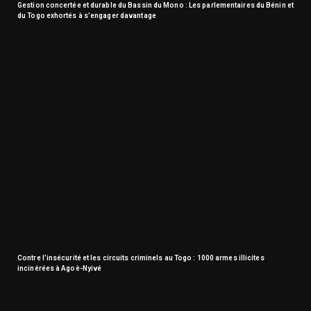
Gestion concertée et durable du Bassin du Mono : Les parlementaires du Bénin et
du Togo exhortés à s’engager davantage
Contre l’insécurité et les circuits criminels au Togo : 1000 armes illicites
incinérées à Agoè-Nyivé