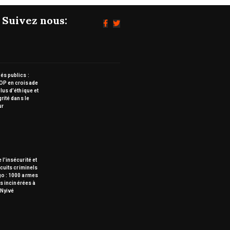
Suivez nous:
s publics :
OP en croisade
lus d’éthique et
grité dans le
ur
 l’insécurité et
rcuits criminels
go : 1000 armes
tes incinérées à
Nyivé