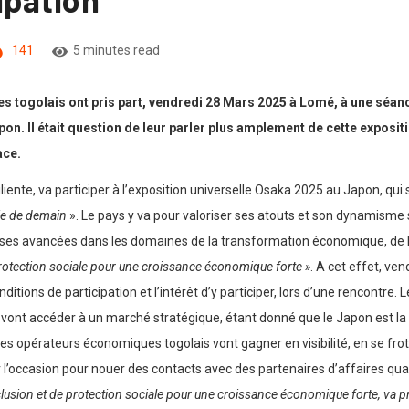
141
5 minutes read
ogolais ont pris part, vendredi 28 Mars 2025 à Lomé, à une séance 
pon. Il était question de leur parler plus amplement de cette exposit
ace.
iente, va participer à l’exposition universelle Osaka 2025 au Japon, qui s
vie de demain
». Le pays y va pour valoriser ses atouts et son dynamisme s
es avancées dans les domaines de la transformation économique, de l’éd
 protection sociale pour une croissance économique forte »
. A cet effet, ve
itions de participation et l’intérêt d’y participer, lors d’une rencontre. 
Ils vont accéder à un marché stratégique, étant donné que le Japon est la
s opérateurs économiques togolais vont gagner en visibilité, en se frot
r l’occasion pour nouer des contacts avec des partenaires d’affaires quali
nclusion et de protection sociale pour une croissance économique forte, va