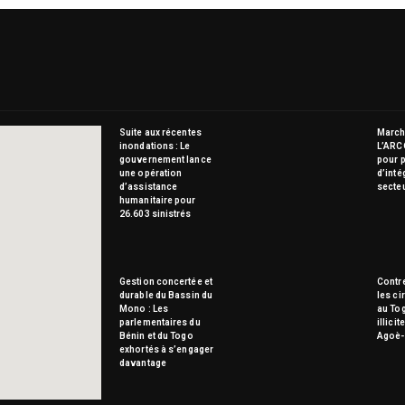
Suite aux récentes
Marché
inondations : Le
L’ARC
gouvernement lance
pour p
une opération
d’inté
d’assistance
secte
humanitaire pour
26.603 sinistrés
Gestion concertée et
Contre
durable du Bassin du
les ci
Mono : Les
au To
parlementaires du
illici
Bénin et du Togo
Agoè-
exhortés à s’engager
davantage