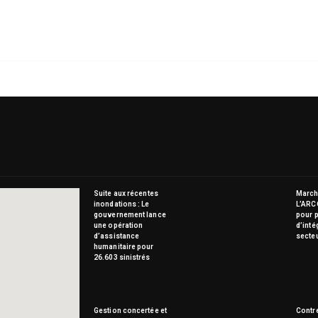
Suite aux récentes
Marché
inondations : Le
L’ARC
gouvernement lance
pour p
une opération
d’inté
d’assistance
secte
humanitaire pour
26.603 sinistrés
Gestion concertée et
Contre