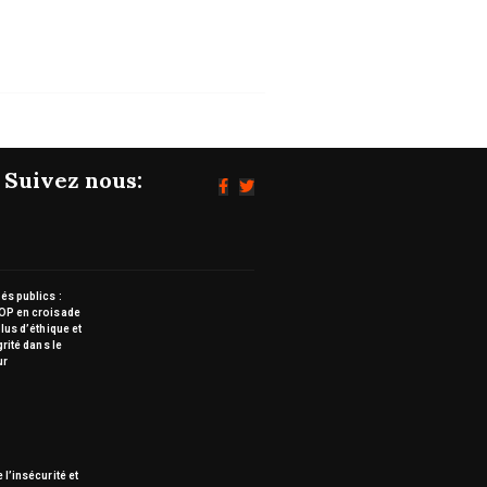
Suivez nous:
s publics :
OP en croisade
lus d’éthique et
grité dans le
ur
 l’insécurité et