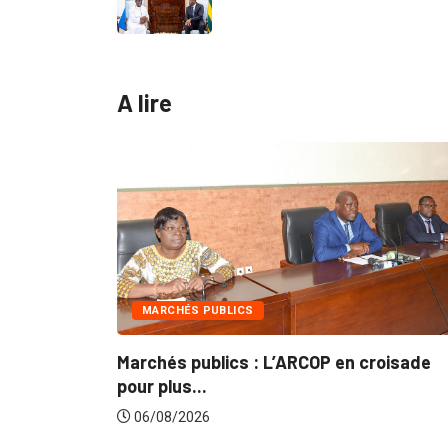
A lire
BLICS
INTÉGRATION RÉGIONALE
lics : L’ARCOP en croisade
Gestion concertée e
du...
06/08/2026