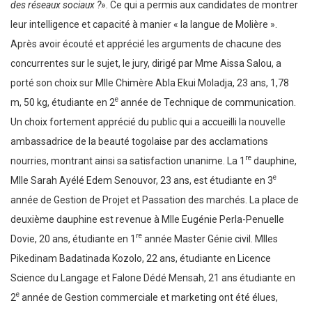
des réseaux sociaux ?
». Ce qui a permis aux candidates de montrer
leur intelligence et capacité à manier « la langue de Molière ».
Après avoir écouté et apprécié les arguments de chacune des
concurrentes sur le sujet, le jury, dirigé par Mme Aissa Salou, a
porté son choix sur Mlle Chimère Abla Ekui Moladja, 23 ans, 1,78
e
m, 50 kg, étudiante en 2
année de Technique de communication.
Un choix fortement apprécié du public qui a accueilli la nouvelle
ambassadrice de la beauté togolaise par des acclamations
re
nourries, montrant ainsi sa satisfaction unanime. La 1
dauphine,
e
Mlle Sarah Ayélé Edem Senouvor, 23 ans, est étudiante en 3
année de Gestion de Projet et Passation des marchés. La place de
deuxième dauphine est revenue à Mlle Eugénie Perla-Penuelle
re
Dovie, 20 ans, étudiante en 1
année Master Génie civil. Mlles
Pikedinam Badatinada Kozolo, 22 ans, étudiante en Licence
Science du Langage et Falone Dédé Mensah, 21 ans étudiante en
e
2
année de Gestion commerciale et marketing ont été élues,