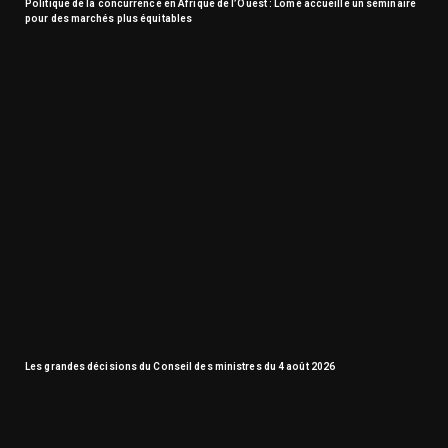
Politique de la concurrence en Afrique de l’Ouest : Lomé accueille un séminaire
pour des marchés plus équitables
Les grandes décisions du Conseil des ministres du 4 août 2026