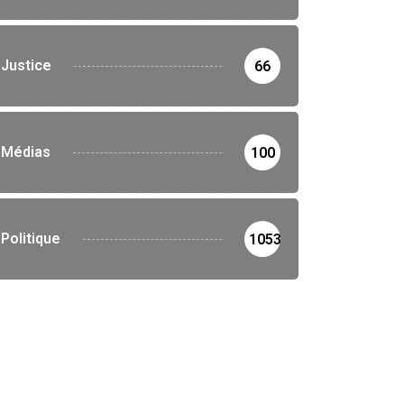
Justice
66
Médias
100
Politique
1053