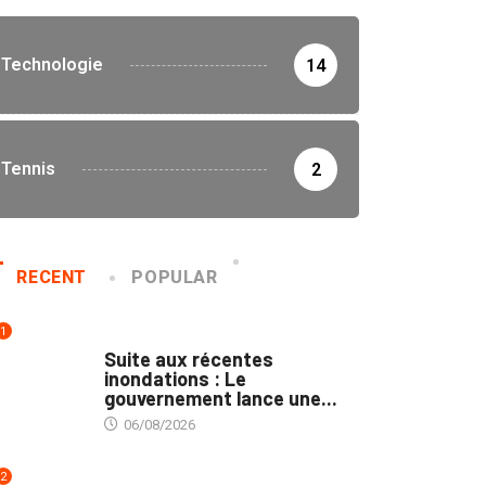
Technologie
14
Tennis
2
RECENT
POPULAR
1
INNONDATIONS
Suite aux récentes
inondations : Le
gouvernement lance une...
06/08/2026
2
MARCHÉS PUBLICS