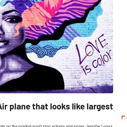
r plane that looks like largest
ently on the market won’t stop actress and singer Jennifer Lopez