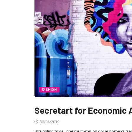
FASHION
Secretart for Economic Ai
30/06/2019
Struggling to sell one multi-million dollar home curr