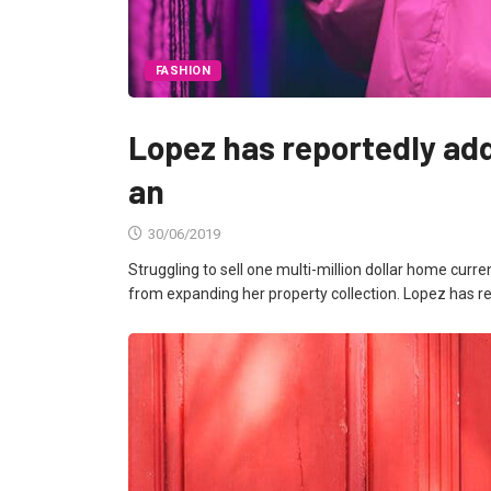
FASHION
Lopez has reportedly add
an
30/06/2019
Struggling to sell one multi-million dollar home curr
from expanding her property collection. Lopez has re