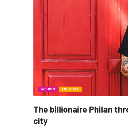
FASHION
LIFESTYLE
The billionaire Philan th
city