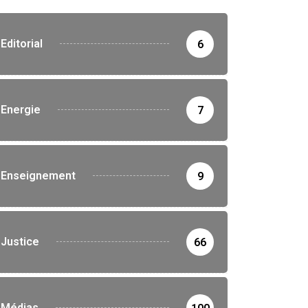
Editorial
6
Energie
7
Enseignement
9
Justice
66
Médias