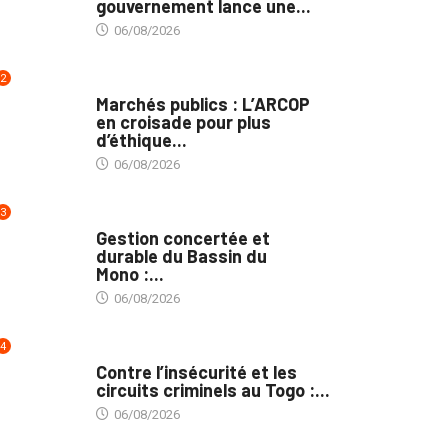
gouvernement lance une...
06/08/2026
2
MARCHÉS PUBLICS
Marchés publics : L’ARCOP
en croisade pour plus
d’éthique...
06/08/2026
3
INTÉGRATION RÉGIONALE
Gestion concertée et
durable du Bassin du
Mono :...
06/08/2026
4
SÉCURITÉ
Contre l’insécurité et les
circuits criminels au Togo :...
06/08/2026