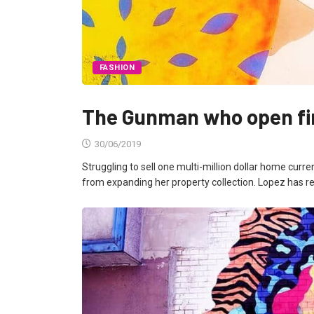
FASHION
The Gunman who open fire
30/06/2019
Struggling to sell one multi-million dollar home curr
from expanding her property collection. Lopez has re