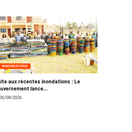
INNONDATIONS
MARCHÉS 
ite aux récentes inondations : Le
Marchés pu
uvernement lance...
pour plus..
06/08/2026
06/08/202