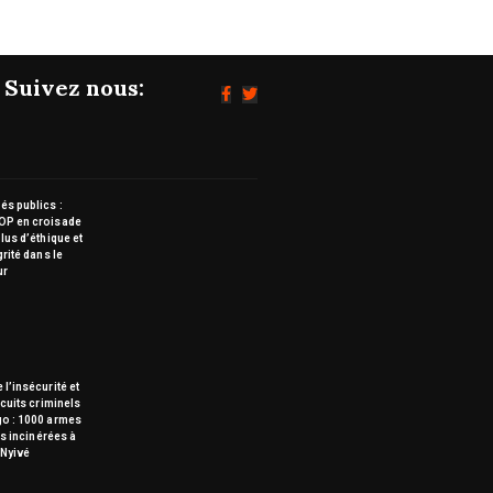
Suivez nous:
s publics :
OP en croisade
lus d’éthique et
grité dans le
ur
 l’insécurité et
rcuits criminels
go : 1000 armes
tes incinérées à
Nyivé