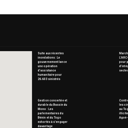
Suite aux récentes
Marché
inondations : Le
L’ARC
gouvernement lance
pour p
une opération
d’inté
d’assistance
secte
humanitaire pour
26.603 sinistrés
Gestion concertée et
Contre
durable du Bassin du
les ci
Mono : Les
au To
parlementaires du
illici
Bénin et du Togo
Agoè-
exhortés à s’engager
davantage