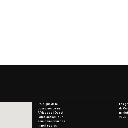
Politique de la
Les g
concurrence en
du Co
Afrique de l’Ouest :
minist
Lomé accueille un
2026
séminaire pour des
marchés plus