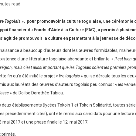
nutes read
ire Togolais
», pour promouvoir la culture togolaise, une cérémonie 
ppui financier du Fonds d’Aide à la Culture (FAC), a permis à plusieu
s’agit de promouvoir la culture en permettant à la jeunesse de découv
t naissance à beaucoup d’auteurs dont les œuvres formidables, malheur
istence d’une littérature togolaise abondante et brillante. «
Il est bien 
égion, mais c’est aussi important que les Togolais soient les premiers promo
e fin qu’a été initié le projet «
lire togolais
» qui se déroule tous les deux
oumis aux lauréats des œuvres d’auteurs togolais peu connus : «
les vende
lasse
» de Dolibe Dorothée Tabiou.
ns deux établissements (lycées Tokoin 1 et Tokoin Solidarité, toutes sér
titres précédemment cités), ont été remis aux candidats pour une lecture
3 mai 2017 et une phase finale le 12 mai 2017.
t primés.