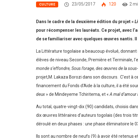
23/05/2017
120
2 mi
CULTURE
Dans le cadre de la deuxième édition du projet «
L
pour récompenser les lauréats. Ce projet, avec l’a
de se familiariser avec quelques œuvres nantis. Il 
La Littérature togolaise a beaucoup évolué, donnan
élèves de niveau Seconde, Première et Terminale, l’ex
monde s’effondre, Sous l’orage, des œuvres de la sous-r
projet,M. Lakaza Borozi dans son discours. C’est à cett
financement du Fonds d’Aide à la culture, il a été s
deux
» de Mindeyeme Tchiritema, et «
A mal d’amour 
Au total, quatre-vingt-dix (90) candidats, choisis da
dix œuvres littéraires d’auteurs togolais (des trois 
déroulé en deux phases : une phase éliminatoire le 0
Ils sont au nombre de neufs (9) à avoir été retenus e