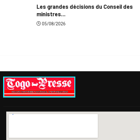
s décisions du Conseil des
.
6