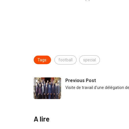
Tags:
football
special
Previous Post
Visite de travail d’une délégation 
A lire