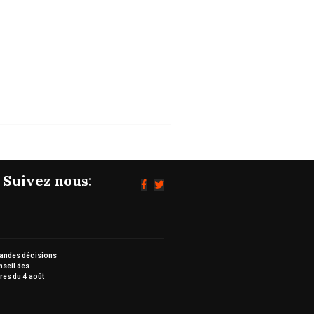
Les grandes décisions du Conseil d
ministres...
05/08/2026
Suivez nous:
randes décisions
nseil des
res du 4 août