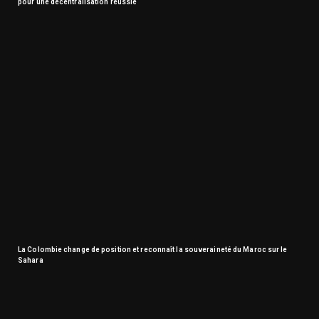
pour une décentralisation réussie
La Colombie change de position et reconnaît la souveraineté du Maroc sur le
Sahara