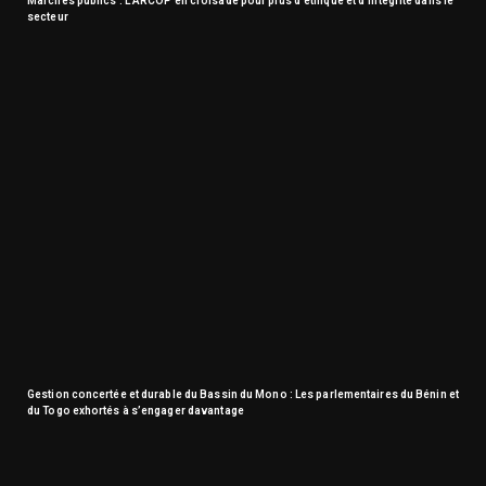
Marchés publics : L’ARCOP en croisade pour plus d’éthique et d’intégrité dans le
secteur
Gestion concertée et durable du Bassin du Mono : Les parlementaires du Bénin et
du Togo exhortés à s’engager davantage