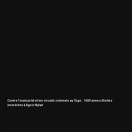
Contre l’insécurité et les circuits criminels au Togo : 1000 armes illicites
incinérées à Agoè-Nyivé