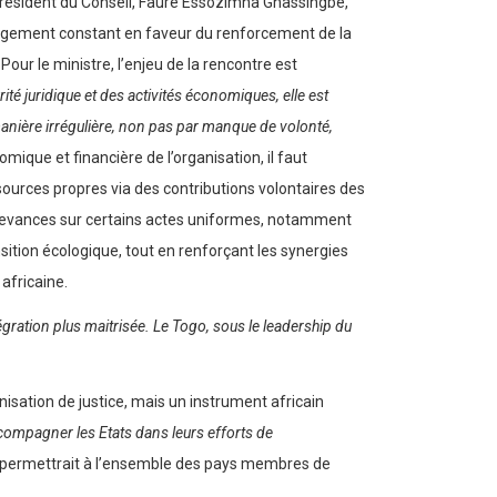
Président du Conseil, Faure Essozimna Gnassingbé,
gagement constant en faveur du renforcement de la
our le ministre, l’enjeu de la rencontre est
té juridique et des activités économiques, elle est
 manière irrégulière, non pas par manque de volonté,
omique et financière de l’organisation, il faut
ssources propres via des contributions volontaires des
 redevances sur certains actes uniformes, notamment
nsition écologique, tout en renforçant les synergies
africaine.
ration plus maitrisée. Le Togo, sous le leadership du
isation de justice, mais un instrument africain
ccompagner les Etats dans leurs efforts de
permettrait à l’ensemble des pays membres de