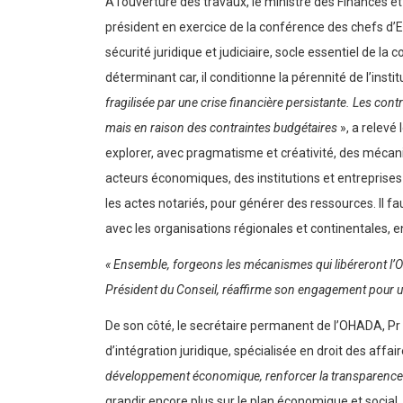
A l’ouverture des travaux, le ministre des Finance
président en exercice de la conférence des chefs d’
sécurité juridique et judiciaire, socle essentiel de l
déterminant car, il conditionne la pérennité de l’instit
fragilisée par une crise financière persistante. Les con
mais en raison des contraintes budgétaires
», a relevé 
explorer, avec pragmatisme et créativité, des mécanis
acteurs économiques, des institutions et entreprises
les actes notariés, pour générer des ressources. Il fa
avec les organisations régionales et continentales, e
« Ensemble, forgeons les mécanismes qui libéreront l’OH
Président du Conseil, réaffirme son engagement pour
De son côté, le secrétaire permanent de l’OHADA, Pr 
d’intégration juridique, spécialisée en droit des affai
développement économique, renforcer la transparence et 
grandir encore plus sur le plan économique et social.