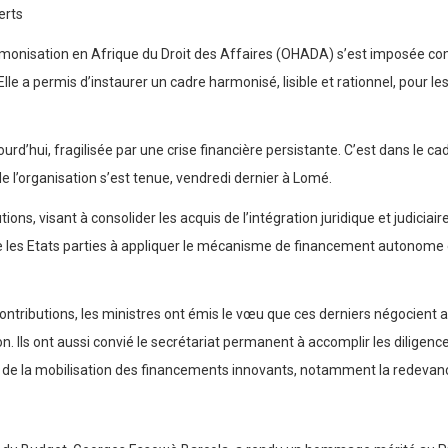
erts
armonisation en Afrique du Droit des Affaires (OHADA) s’est imposée com
e a permis d’instaurer un cadre harmonisé, lisible et rationnel, pour les 
’hui, fragilisée par une crise financière persistante. C’est dans le cad
e l’organisation s’est tenue, vendredi dernier à Lomé.
utions, visant à consolider les acquis de l’intégration juridique et judici
e les Etats parties à appliquer le mécanisme de financement autonome et 
contributions, les ministres ont émis le vœu que ces derniers négocient 
ion. Ils ont aussi convié le secrétariat permanent à accomplir les dilige
e de la mobilisation des financements innovants, notamment la redeva