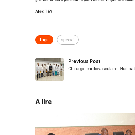
Alex TEYI
Tags:
special
Previous Post
Chirurgie cardiovasculaire : Huit p
A lire