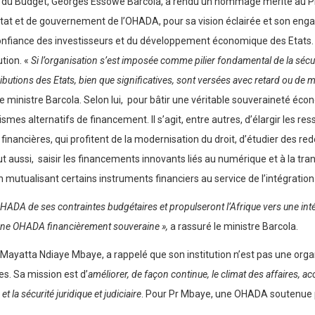
s et du Budget, Georges Essowè Barcola, a rendu un hommage mérité au 
Etat et de gouvernement de l’OHADA, pour sa vision éclairée et son en
a confiance des investisseurs et du développement économique des Etats. P
ution. «
Si l’organisation s’est imposée comme pilier fondamental de la sécuri
tributions des Etats, bien que significatives, sont versées avec retard ou de
le ministre Barcola. Selon lui, pour bâtir une véritable souveraineté écon
mes alternatifs de financement. Il s’agit, entre autres, d’élargir les re
 financières, qui profitent de la modernisation du droit, d’étudier des
ut aussi, saisir les financements innovants liés au numérique et à la tra
n mutualisant certains instruments financiers au service de l’intégration 
ADA de ses contraintes budgétaires et propulseront l’Afrique vers une intég
 une OHADA financièrement souveraine »,
a rassuré le ministre Barcola.
Mayatta Ndiaye Mbaye, a rappelé que son institution n’est pas une organ
res. Sa mission est d’
améliorer, de façon continue, le climat des affaires, a
la sécurité juridique et judiciaire
. Pour Pr Mbaye, une OHADA soutenue 