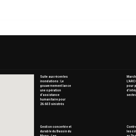
Suite aux récentes
Marché
inondations : Le
L’ARC
gouvernement lance
pour p
une opération
d’inté
d’assistance
secte
humanitaire pour
26.603 sinistrés
Gestion concertée et
Contre
durable du Bassin du
les ci
Mono : Les
au To