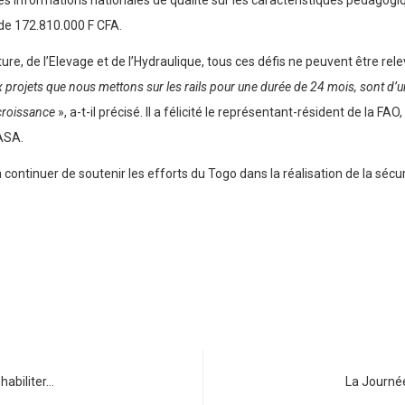
à des informations nationales de qualité sur les caractéristiques pédagog
 de 172.810.000 F CFA.
ture, de l’Elevage et de l’Hydraulique, tous ces défis ne peuvent être r
 projets que nous mettons sur les rails pour une durée de 24 mois, sont d’u
croissance
», a-t-il précisé. Il a félicité le représentant-résident de la
ASA.
 à continuer de soutenir les efforts du Togo dans la réalisation de la sécur
habiliter…
La Journée