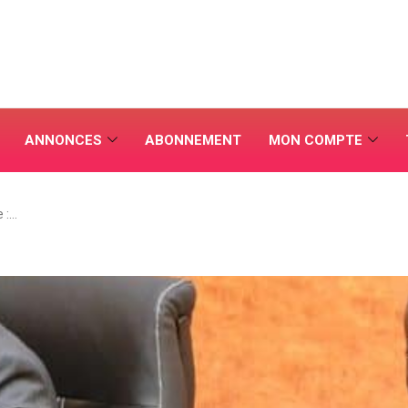
ANNONCES
ABONNEMENT
MON COMPTE
e :…