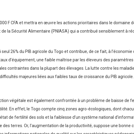
0 F CFA et mettra en œuvre les actions prioritaires dans le domaine de
e la Sécurité Alimentaire (PNIASA) qui a contribué sensiblement à rédui
ui seul 26% du PIB agricole du Togo et contribue, de ce fait, à l’écono
e taux d’équipement, une faible maîtrise par les éleveurs des paramètres
pales contraintes dans la plupart des élevages. La lutte contre les malad
 difficultés majeures liées aux faibles taux de croissance du PIB agricole.
s
tion végétale est également confrontée à un problème de baisse de ferti
lité. En effet, le Togo compte cinq zones agro-écologiques, dont chacun
l’état de fertilité des sols et la faiblesse d’un système national d’inform
le des terres. Or, l’augmentation de la productivité, suppose une bonne con