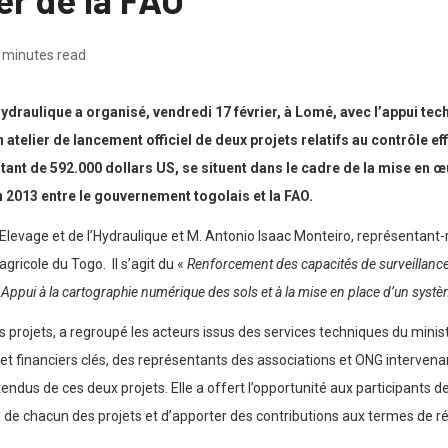
 minutes read
’Hydraulique a organisé, vendredi 17 février, à Lomé, avec l’appui te
n atelier de lancement officiel de deux projets relatifs au contrôle 
montant de 592.000 dollars US, se situent dans le cadre de la mise
n 2013 entre le gouvernement togolais et la FAO.
’Elevage et de l’Hydraulique et M. Antonio Isaac Monteiro, représentant-r
agricole du Togo. Il s’agit du «
Renforcement des capacités de surveillan
«
Appui à la cartographie numérique des sols et à la mise en place d’un systè
es projets, a regroupé les acteurs issus des services techniques du minis
 et financiers clés, des représentants des associations et ONG intervena
ttendus de ces deux projets. Elle a offert l’opportunité aux participants
l de chacun des projets et d’apporter des contributions aux termes de r