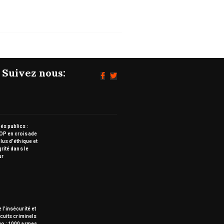
Suivez nous:
s publics :
OP en croisade
lus d’éthique et
grité dans le
ur
 l’insécurité et
rcuits criminels
go : 1000 armes