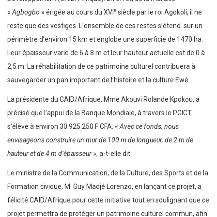
e
«
Agbogbo
» érigée au cours du XVI
siècle par le roi Agokoli, il ne
reste que des vestiges. L’ensemble de ces restes s’étend sur un
périmètre d’environ 15 km et englobe une superficie de 1470 ha.
Leur épaisseur varie de 6 à 8 m et leur hauteur actuelle est de 0 à
2,5 m. La réhabilitation de ce patrimoine culturel contribuera à
sauvegarder un pan important de l’histoire et la culture Ewé.
La présidente du CAID/Afrique, Mme Akouvi Rolande Kpokou, a
précisé que l’appui de la Banque Mondiale, à travers le PGICT
s’élève à environ 30.925.250 F CFA. «
Avec ce fonds, nous
envisageons construire un mur de 100 m de longueur, de 2 m de
hauteur et de 4 m d’épaisseur
», a-t-elle dit.
Le ministre de la Communication, de la Culture, des Sports et de la
Formation civique, M. Guy Madjé Lorenzo, en lançant ce projet, a
félicité CAID/Afrique pour cette initiative tout en soulignant que ce
projet permettra de protéger un patrimoine culturel commun, afin