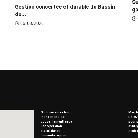
Su
Gestion concertée et durable du Bassin
go
du...
06/08/2026
Suite aux récentes
Marché
inondations : Le
L’ARC
gouvernement lance
pour p
une opération
d’inté
d’assistance
secte
humanitaire pour