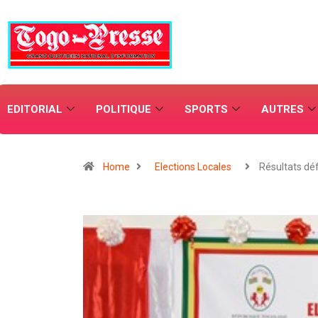
EDITORIAL
POLITIQUE
SPORTS
AUTRES
Home
Elections Locales
Résultats déf