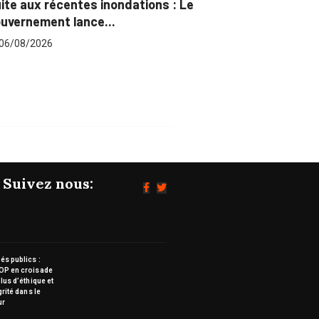
ite aux récentes inondations : Le
Marchés pu
uvernement lance...
pour plus..
06/08/2026
06/08/202
Suivez nous:
s publics :
OP en croisade
lus d’éthique et
grité dans le
ur