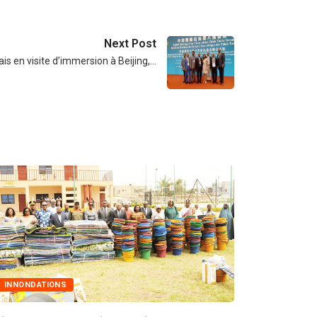
Next Post
s en visite d’immersion à Beijing,…
INNONDATIONS
MARCHÉS 