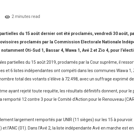
2 minutes read
 partielles du 15 août dernier ont été proclamés, vendredi 30 août,
provisoires proclamés par la Commission Electorale Nationale Indép
notamment Oti-Sud 1, Bassar 4, Wawa 1, Avé 2 et Zio 4, pour l’élect
ales partielles du 15 août 2019, proclamés par la Cour suprême, il ressor
es et 6 listes indépendantes ont compéti dans les communes Wawa 1, Zi
ombre total des votants s’élève à 72.498, avec un suffrage exprimé de 7
me ayant rejeté toute requête, les résultats définitifs donnent, pour le 
R a remporté 12 contre 3 pour le Comité d’Action pour le Renouveau (CAR).
ent largement remportés par UNIR (11 sièges) sur les 15 à pourvoir. Le
 et l’ANC (01). Dans l’Avé 2, la liste indépendante Avé en marche est en 