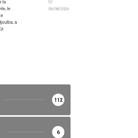
e la
ile, le
06/08/2026
te
joulba, a
ût
112
6