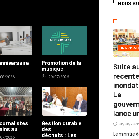
NOUS SU
INNONDA
anniversaire
Promotion de la
Suite a
musique,
récent
/08/2026
29/07/2026
inondat
Le
gouver
lance u
ournalistes
Gestion durable
06/08/202
ains au
des
Le ministre d
déchets : Les
/07/2026