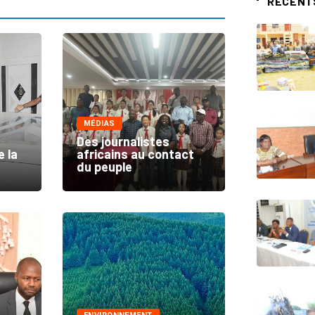
RÉCENT
MÉDIAS
Des journalistes
e la
africains au contact
du peuple