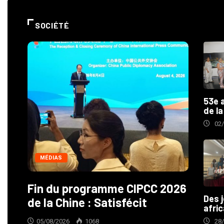
SOCIÉTÉ
53e 
de la
02
MÉDIAS
Fin du programme CIPCC 2026
Des j
de la Chine : Satisfécit
afric
05/08/2026
1068
28