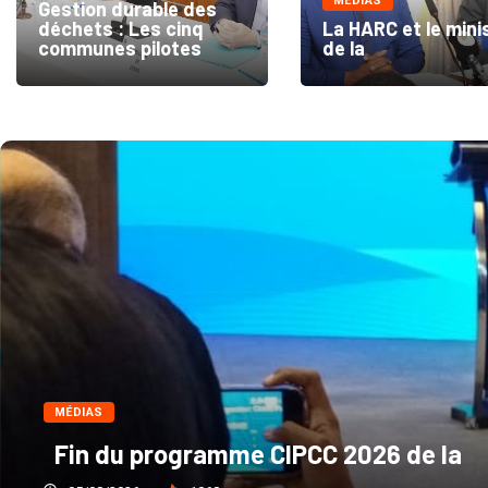
MÉDIAS
Gestion durable des
déchets : Les cinq
La HARC et le mini
communes pilotes
de la
MÉDIAS
Fin du programme CIPCC 2026 de la