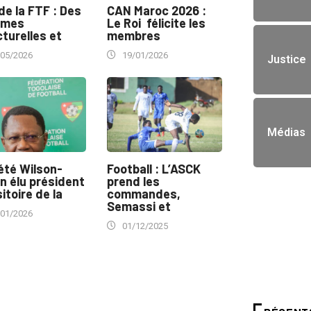
de la FTF : Des
CAN Maroc 2026 :
rmes
Le Roi félicite les
turelles et
membres
/05/2026
19/01/2026
Justice
Médias
été Wilson-
Football : L’ASCK
n élu président
prend les
itoire de la
commandes,
Semassi et
/01/2026
01/12/2025