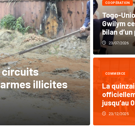
COOPÉRATION
Togo-Unio
Gwilym cer
bilan d’un
23/07/2026
DÉCENTRALISAT
Pour u
 circuits
popula
COMMERCE
armes illicites
mobili
La quinza
officielle
chemin
jusqu’au 0
06/08/2026
23/12/2025