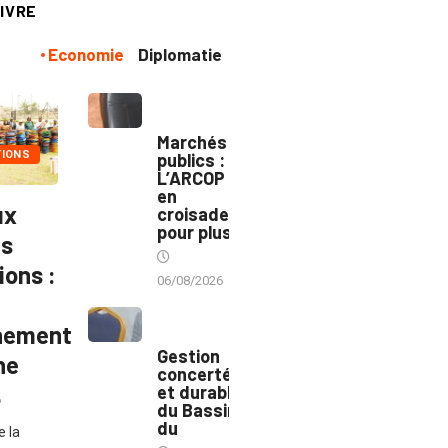
IVRE
Economie
Diplomatie
MARCHÉS
PUBLICS
Marchés
TIONS
publics :
L’ARCOP
en
ux
croisade
pour plus
es
ions :
06/08/2026
INTÉGRATION
nement
RÉGIONALE
Gestion
ne
concertée
et durable
6
du Bassin
du
e la