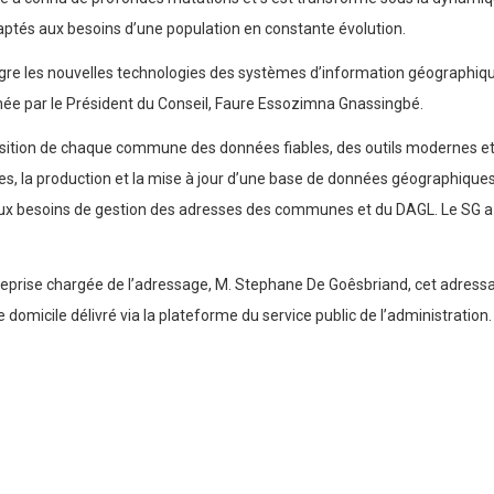
aptés aux besoins d’une population en constante évolution.
tègre les nouvelles technologies des systèmes d’information géographique
ônée par le Président du Conseil, Faure Essozimna Gnassingbé.
sposition de chaque commune des données fiables, des outils modernes 
dies, la production et la mise à jour d’une base de données géographiq
x besoins de gestion des adresses des communes et du DAGL. Le SG a en
reprise chargée de l’adressage, M. Stephane De Goêsbriand, cet adressag
domicile délivré via la plateforme du service public de l’administration.