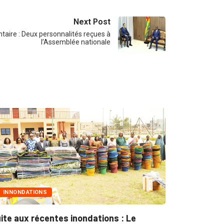
Next Post
aire : Deux personnalités reçues à
l’Assemblée nationale
MARCHÉS PUBLICS
INTÉG
Marchés publics : L’ARCOP en croisade