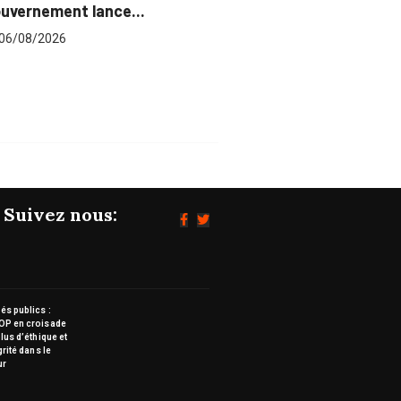
Gestion
pour plus...
du...
06/08/2026
06/08/
Suivez nous:
s publics :
OP en croisade
lus d’éthique et
grité dans le
ur