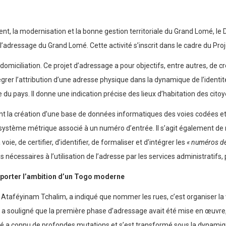
 la modernisation et la bonne gestion territoriale du Grand Lomé, le 
e l’adressage du Grand Lomé. Cette activité s’inscrit dans le cadre du P
omiciliation. Ce projet d’adressage a pour objectifs, entre autres, de c
égrer l’attribution d’une adresse physique dans la dynamique de l’ident
du pays. Il donne une indication précise des lieux d’habitation des citoye
nt la création d’une base de données informatiques des voies codées e
système métrique associé à un numéro d’entrée. Il s’agit également de ma
ie, de certifier, d’identifier, de formaliser et d’intégrer les
« numéros de
 nécessaires à l’utilisation de l’adresse par les services administratifs, 
et porter l’ambition d’un Togo moderne
Ataféyinam Tchalim, a indiqué que nommer les rues, c’est organiser la vill
 il a souligné que la première phase d’adressage avait été mise en œuv
Lomé a connu de profondes mutations et s’est transformé sous la dyna