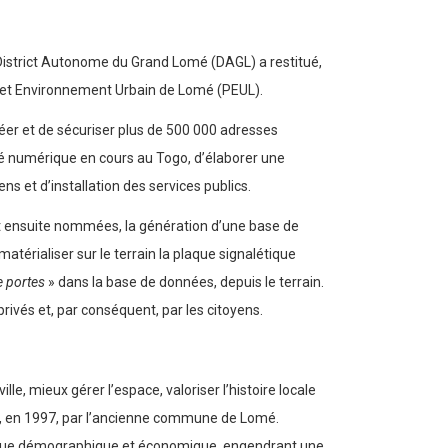
District Autonome du Grand Lomé (DAGL) a restitué,
rojet Environnement Urbain de Lomé (PEUL).
réer et de sécuriser plus de 500 000 adresses
ité numérique en cours au Togo, d’élaborer une
ns et d’installation des services publics.
t ensuite nommées, la génération d’une base de
térialiser sur le terrain la plaque signalétique
 portes
» dans la base de données, depuis le terrain.
privés et, par conséquent, par les citoyens.
e, mieux gérer l’espace, valoriser l’histoire locale
re, en 1997, par l’ancienne commune de Lomé.
mique démographique et économique, engendrant une