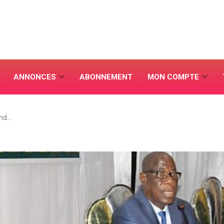
ANNONCES
ABONNEMENT
MON COMPTE
and…