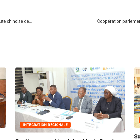
uté chinoise de…
Coopération parlement
INNONDATIONS
Suite aux récentes inondations : Le