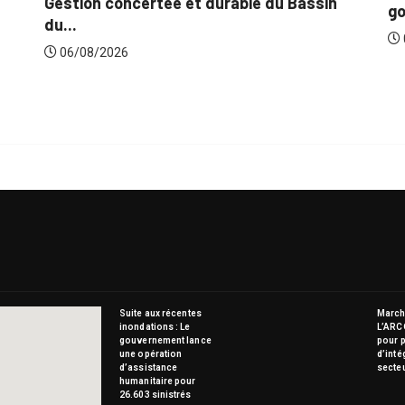
in
gouvernement lance...
06/08/2026
Suite aux récentes
Marché
inondations : Le
L’ARC
gouvernement lance
pour p
une opération
d’inté
d’assistance
secte
humanitaire pour
26.603 sinistrés