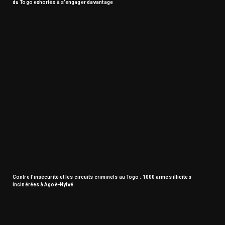
du Togo exhortés à s’engager davantage
Contre l’insécurité et les circuits criminels au Togo : 1000 armes illicites
incinérées à Agoè-Nyivé