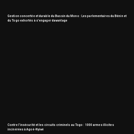
Gestion concertée et durable du Bassin du Mono : Les parlementaires du Bénin et
du Togo exhortés à s’engager davantage
Contre l’insécurité et les circuits criminels au Togo : 1000 armes illicites
incinérées à Agoè-Nyivé