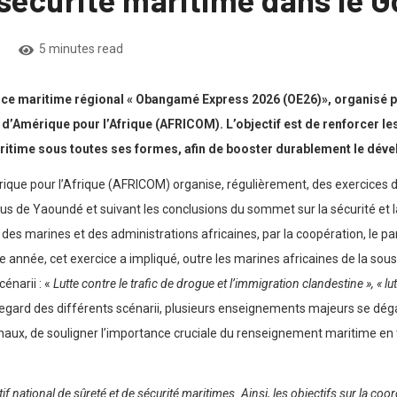
1
5 minutes read
ercice maritime régional « Obangamé Express 2026 (OE26)», organisé p
Amérique pour l’Afrique (AFRICOM). L’objectif est de renforcer les
maritime sous toutes ses formes, afin de booster durablement le dé
e pour l’Afrique (AFRICOM) organise, régulièrement, des exercices d
 de Yaoundé et suivant les conclusions du sommet sur la sécurité et 
des marines et des administrations africaines, par la coopération, le pa
e année, cet exercice a impliqué, outre les marines africaines de la sou
cénarii : «
Lutte contre le trafic de drogue et l’immigration clandestine », « lu
regard des différents scénarii, plusieurs enseignements majeurs se déga
gionaux, de souligner l’importance cruciale du renseignement maritime en
 national de sûreté et de sécurité maritimes. Ainsi, les objectifs sur la coo