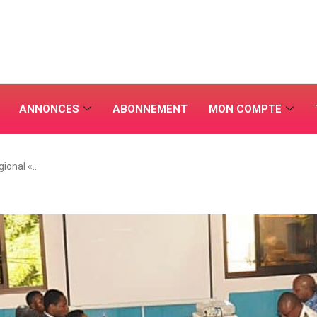
ANNONCES
ABONNEMENT
MON COMPTE
gional «…