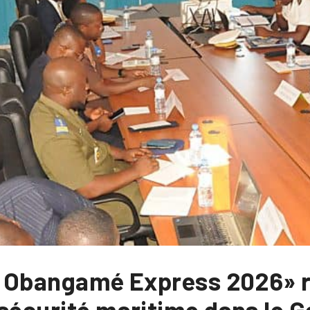
 « Obangamé Express 2026» r
sécurité maritime dans le G