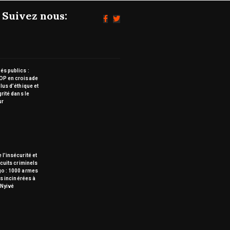
Suivez nous:
s publics :
OP en croisade
lus d’éthique et
grité dans le
ur
 l’insécurité et
rcuits criminels
go : 1000 armes
tes incinérées à
Nyivé