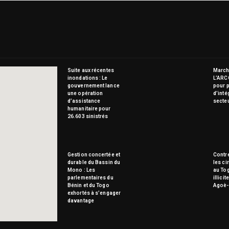
Suite aux récentes
Marché
inondations : Le
L’ARC
gouvernement lance
pour p
une opération
d’inté
d’assistance
secte
humanitaire pour
26.603 sinistrés
Gestion concertée et
Contre
durable du Bassin du
les ci
Mono : Les
au To
parlementaires du
illici
Bénin et du Togo
Agoè-
exhortés à s’engager
davantage