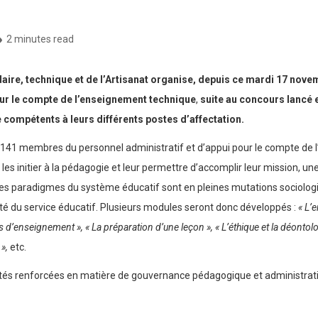
2 minutes read
ire, technique et de l’Artisanat organise, depuis ce mardi 17 nove
our le compte de l’enseignement technique
,
suite au concours lancé e
compétents à leurs différents postes d’affectation.
et 141 membres du personnel administratif et d’appui pour le compte de
es initier à la pédagogie et leur permettre d’accomplir leur mission, une
 les paradigmes du système éducatif sont en pleines mutations sociolog
ualité du service éducatif. Plusieurs modules seront donc développés :
«
L’e
s d’enseignement », « La préparation d’une leçon », « L’éthique et la déontol
»,
etc.
tés renforcées en matière de gouvernance pédagogique et administrative