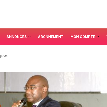
ANNONCES
ABONNEMENT
MON COMPTE
gents…