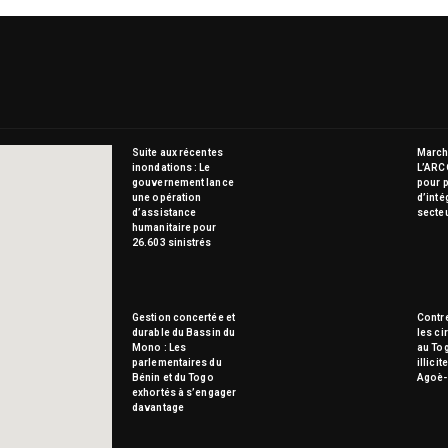
Suite aux récentes
Marché
inondations : Le
L’ARC
gouvernement lance
pour p
une opération
d’inté
d’assistance
secte
humanitaire pour
26.603 sinistrés
Gestion concertée et
Contre
durable du Bassin du
les ci
Mono : Les
au To
parlementaires du
illici
Bénin et du Togo
Agoè-
exhortés à s’engager
davantage