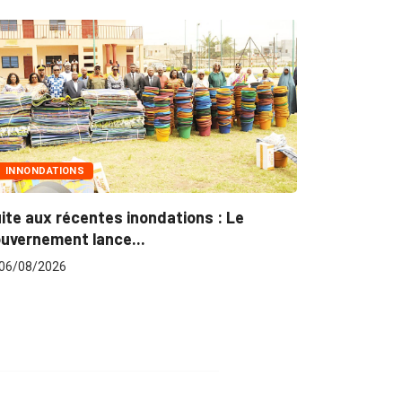
NS
MARCHÉS PUBLICS
centes inondations : Le
Marchés publics : L’
t lance...
pour plus...
06/08/2026