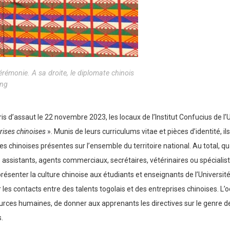
rémonie. A sa droite, le diplomate chinois
ng
d’assaut le 22 novembre 2023, les locaux de l’Institut Confucius de l’Un
rises chinoises
». Munis de leurs curriculums vitae et pièces d’identité, ils
 chinoises présentes sur l’ensemble du territoire national. Au total, qu
sistants, agents commerciaux, secrétaires, vétérinaires ou spécialist
résenter la culture chinoise aux étudiants et enseignants de l’Universi
iter les contacts entre des talents togolais et des entreprises chinoises
rces humaines, de donner aux apprenants les directives sur le genre de t
.