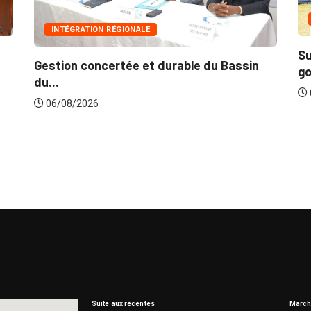
INNONDATIONS
Suite aux récentes inondations : Le
M
n
gouvernement lance...
p
06/08/2026
Suite aux récentes
Marché