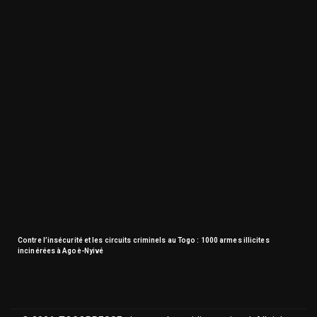
Contre l’insécurité et les circuits criminels au Togo : 1000 armes illicites
incinérées à Agoè-Nyivé