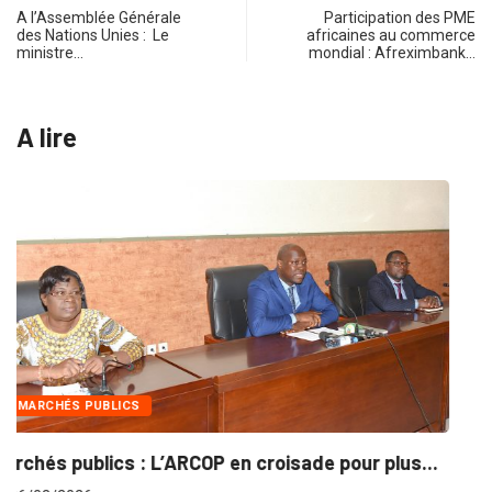
A l’Assemblée Générale
Participation des PME
des Nations Unies : Le
africaines au commerce
ministre…
mondial : Afreximbank…
A lire
INTÉGRATION RÉGIONALE
..
Gestion concertée et durable du Bassin du...