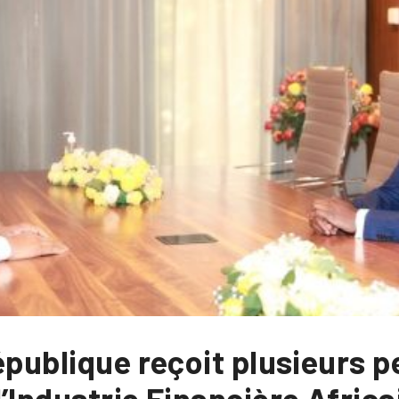
épublique reçoit plusieurs 
’Industrie Financière Afric