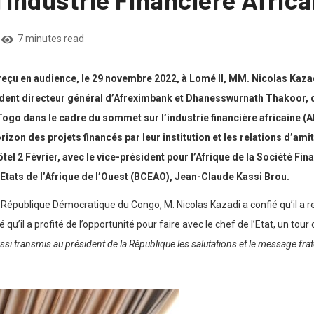
7 minutes read
reçu en audience, le 29 novembre 2022, à Lomé II, MM. Nicolas Kaza
nt directeur général d’Afreximbank et Dhanesswurnath Thakoor, di
ogo dans le cadre du sommet sur l’industrie financière africaine (A
rizon des projets financés par leur institution et les relations d’amit
ôtel 2 Février, avec le vice-président pour l’Afrique de la Société Fi
Etats de l’Afrique de l’Ouest (BCEAO), Jean-Claude Kassi Brou.
la République Démocratique du Congo, M. Nicolas Kazadi a confié qu’il a 
é qu’il a profité de l’opportunité pour faire avec le chef de l’Etat, un tou
ussi transmis au président de la République les salutations et le message frat