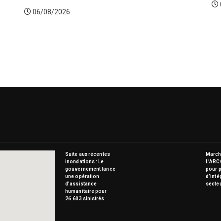
06/08/2026
Suite aux récentes
Marché
inondations : Le
L’ARC
gouvernement lance
pour p
une opération
d’inté
d’assistance
secte
humanitaire pour
26.603 sinistrés