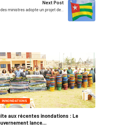
Next Post
 des ministres adopte un projet de…
MARCHÉS PUBLICS
 : Le
Marchés publics : L’ARCOP en croisade
pour plus...