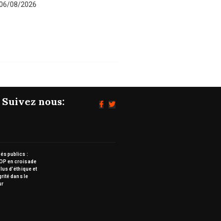
06/08/2026
Suivez nous:
s publics :
OP en croisade
lus d’éthique et
grité dans le
ur