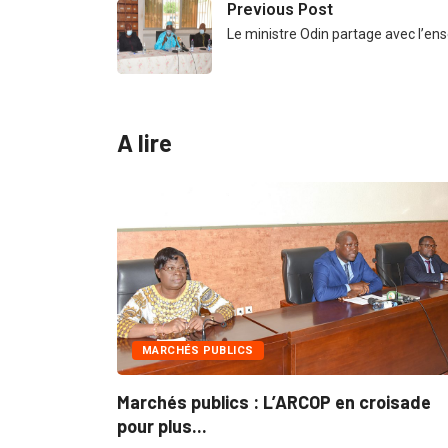
Previous Post
Le ministre Odin partage avec l’e
A lire
ICS
INTÉGRATION RÉGIONALE
s : L’ARCOP en croisade
Gestion concertée et d
du...