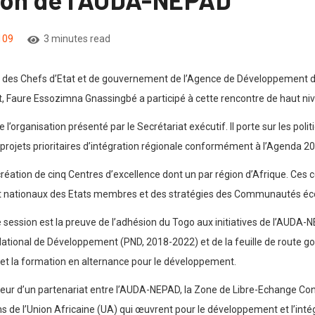
109
3 minutes read
n des Chefs d’Etat et de gouvernement de l’Agence de Développement d
tat, Faure Essozimna Gnassingbé a participé à cette rencontre de haut n
’organisation présenté par le Secrétariat exécutif. Il porte sur les poli
es projets prioritaires d’intégration régionale conformément à l’Agenda 2
réation de cinq Centres d’excellence dont un par région d’Afrique. Ces c
t nationaux des Etats membres et des stratégies des Communautés éc
 session est la preuve de l’adhésion du Togo aux initiatives de l’AUDA-NE
 National de Développement (PND, 2018-2022) et de la feuille de rout
 et la formation en alternance pour le développement.
faveur d’un partenariat entre l’AUDA-NEPAD, la Zone de Libre-Echange Co
s de l’Union Africaine (UA) qui œuvrent pour le développement et l’inté