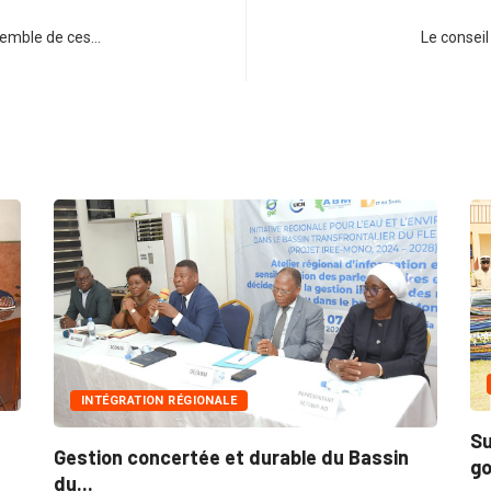
nsemble de ces…
Le conseil
INNONDATIONS
Suite aux récentes inondations
urable du Bassin
gouvernement lance...