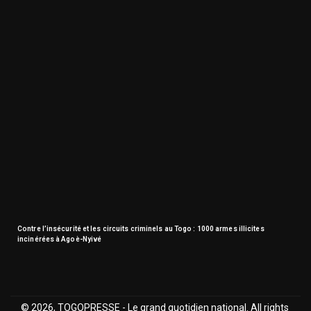
Contre l’insécurité et les circuits criminels au Togo : 1000 armes illicites
incinérées à Agoè-Nyivé
© 2026, TOGOPRESSE - Le grand quotidien national. All rights