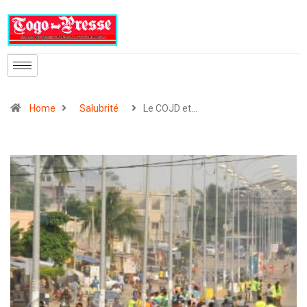
Home
Salubrité
Le COJD et…