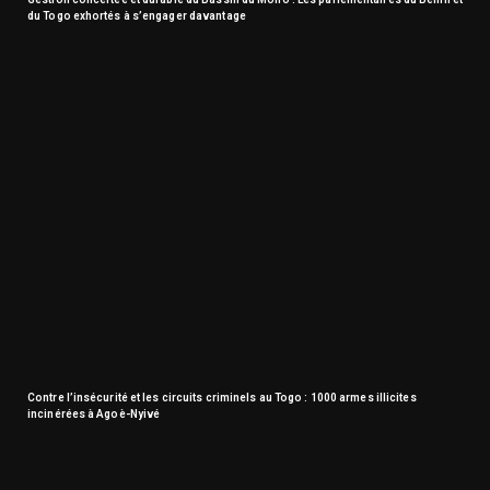
du Togo exhortés à s’engager davantage
Contre l’insécurité et les circuits criminels au Togo : 1000 armes illicites
incinérées à Agoè-Nyivé