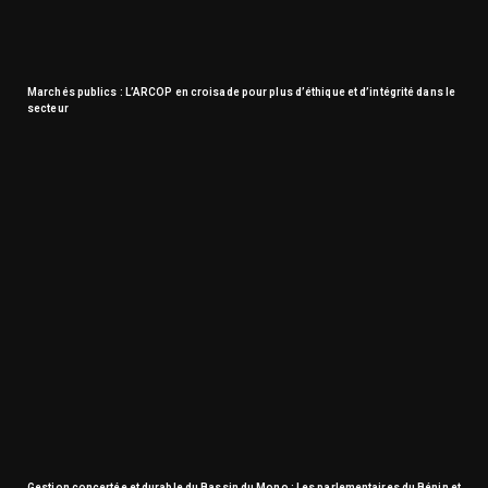
Marchés publics : L’ARCOP en croisade pour plus d’éthique et d’intégrité dans le
secteur
Gestion concertée et durable du Bassin du Mono : Les parlementaires du Bénin et