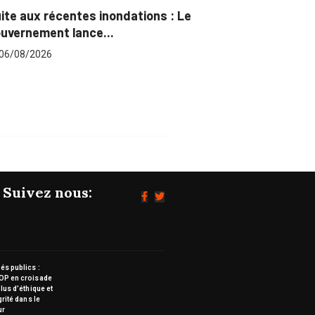
 récentes inondations : Le
Marchés publics :
ent lance...
pour plus...
26
06/08/2026
Suivez nous:
s publics :
OP en croisade
lus d’éthique et
grité dans le
ur