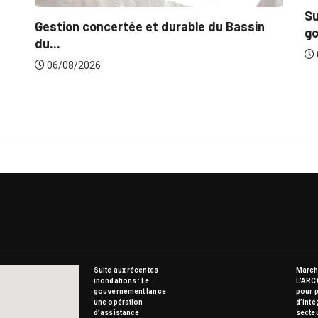
Suite aux
estion concertée et durable du Bassin
gouvernem
u...
06/08/20
06/08/2026
Suite aux récentes
Marché
inondations : Le
L’ARC
gouvernement lance
pour p
une opération
d’inté
d’assistance
secte