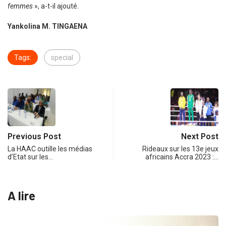
femmes
», a-t-il ajouté.
Yankolina M. TINGAENA
Tags:
special
Previous Post
Next Post
La HAAC outille les médias
Rideaux sur les 13e jeux
d’Etat sur les…
africains Accra 2023 :…
A lire