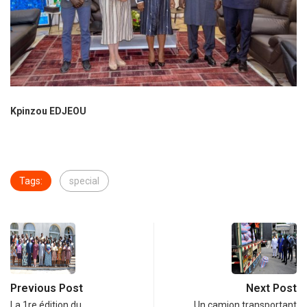
Kpinzou EDJEOU
Tags:
special
Previous Post
Next Post
La 1re édition du
Un camion transportant