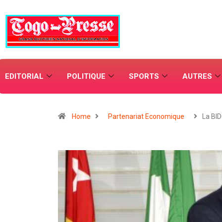
EDITORIAL
POLITIQUE
SPORTS
AUTRES
Home
Partenariat Economique
La BID