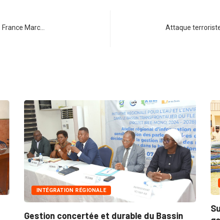
e France Marc…
Attaque terrorist
INNONDATIONS
GRATION RÉGIONALE
Suite aux récen
n concertée et durable du Bassin