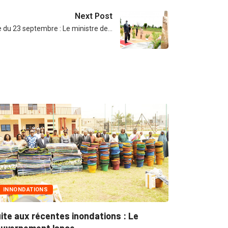
Next Post
e du 23 septembre : Le ministre de…
MARCHÉS PUBLICS
tes inondations : Le
Marchés publics : L’AR