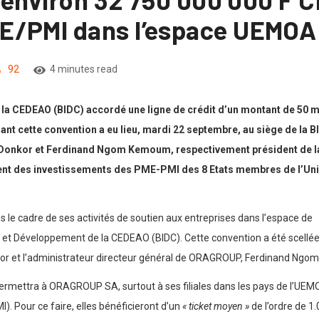
E/PMI dans l’espace UEMOA
92
4 minutes read
a CEDEAO (BIDC) accordé une ligne de crédit d’un montant de 50 mil
t cette convention a eu lieu, mardi 22 septembre, au siège de la B
onkor et Ferdinand Ngom Kemoum, respectivement président de la 
ent des investissements des PME-PMI des 8 Etats membres de l’Un
 le cadre de ses activités de soutien aux entreprises dans l’espace d
et Développement de la CEDEAO (BIDC). Cette convention a été scellée,
or et l’administrateur directeur général de ORAGROUP, Ferdinand Ng
i permettra à ORAGROUP SA, surtout à ses filiales dans les pays de l’UE
. Pour ce faire, elles bénéficieront d’un
« ticket moyen »
de l’ordre de 1.