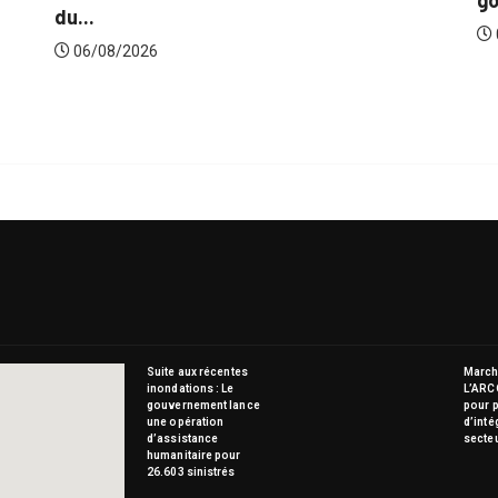
gouvernement l
06/08/2026
/2026
Suite aux récentes
Marché
inondations : Le
L’ARC
gouvernement lance
pour p
une opération
d’inté
d’assistance
secte
humanitaire pour
26.603 sinistrés