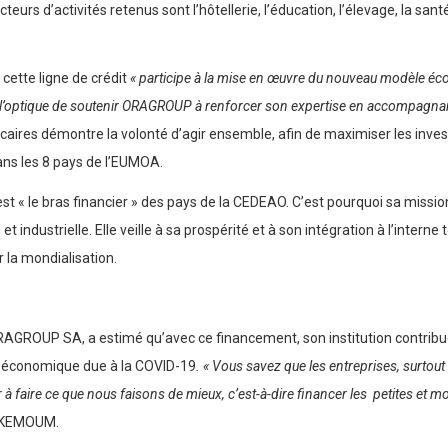
teurs d’activités retenus sont l’hôtellerie, l’éducation, l’élevage, la san
cette ligne de crédit
« participe à la mise en œuvre du nouveau modèle éco
s l’optique de soutenir ORAGROUP à renforcer son expertise en accompagna
bancaires démontre la volonté d’agir ensemble, afin de maximiser les inv
ans les 8 pays de l’EUMOA.
est « le bras financier » des pays de la CEDEAO. C’est pourquoi sa mission
et industrielle. Elle veille à sa prospérité et à son intégration à l’int
r la mondialisation.
ORAGROUP SA, a estimé qu’avec ce financement, son institution contribu
se économique due à la COVID-19
. « Vous savez que les entreprises, surtou
 faire ce que nous faisons de mieux, c’est-à-dire financer les petites et 
. KEMOUM.