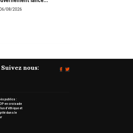
ance...
pour plus...
06/08/2026
Suivez nous:
s publics :
OP en croisade
lus d’éthique et
grité dans le
ur