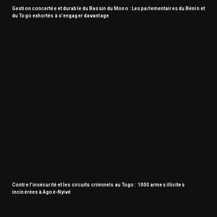
Gestion concertée et durable du Bassin du Mono : Les parlementaires du Bénin et
du Togo exhortés à s’engager davantage
Contre l’insécurité et les circuits criminels au Togo : 1000 armes illicites
incinérées à Agoè-Nyivé