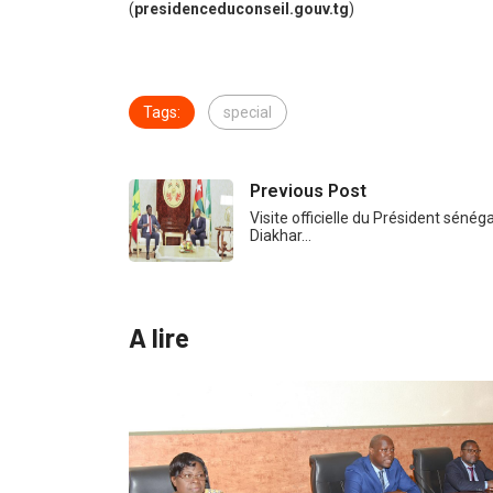
(
presidenceduconseil.gouv.tg
)
Tags:
special
Previous Post
Visite officielle du Président séné
Diakhar…
A lire