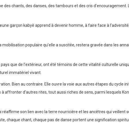
ythme des chants, des danses, des tambours et des cris d’encouragement. 
e jeune garçon kabyè apprend à devenir homme, à faire face à l’adversité,
t la mobilisation populaire qu’elle a suscitée, restera gravée dans l
ys que de l’extérieur, ont été témoins de cette vitalité culturelle unique
turel immatériel vivant.
ration. Bien au contraire. Elle ouvre la voie aux autres étapes du cycle i
 à affronter d’autres rites, tout aussi riches de sens, parmi lesquels K
 réaffirme son lien avec la terre nourricière et les ancêtres qui veillent su
e, chaque chant, chaque pas de danse portent une signification spiritue